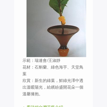
示範：瑞連會/王淑靜
花材：石斛蘭、綠色海芋、天堂鳥
葉
欣賞：新生的綠葉，鮮綠光澤中透
出溫暖陽光，給繽紛盛開花朵一個
溫馨擁抱。