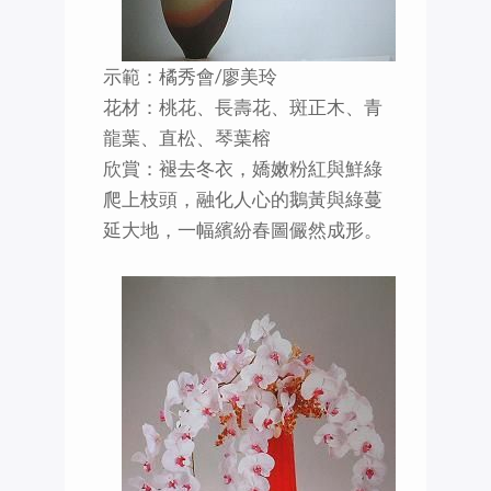
示範：橘秀會/廖美玲
花材：桃花、長壽花、斑正木、青
龍葉、直松、琴葉榕
欣賞：褪去冬衣，嬌嫩粉紅與鮮綠
爬上枝頭，融化人心的鵝黃與綠蔓
延大地，一幅繽紛春圖儼然成形。