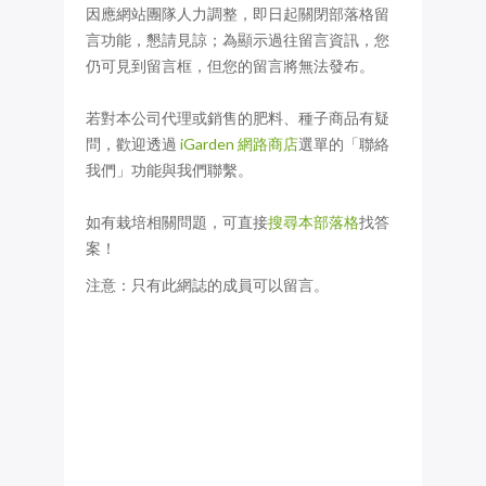
因應網站團隊人力調整，即日起關閉部落格留
言功能，懇請見諒；為顯示過往留言資訊，您
仍可見到留言框，但您的留言將無法發布。
若對本公司代理或銷售的肥料、種子商品有疑
問，歡迎透過
iGarden 網路商店
選單的「聯絡
我們」功能與我們聯繫。
如有栽培相關問題，可直接
搜尋本部落格
找答
案！
注意：只有此網誌的成員可以留言。