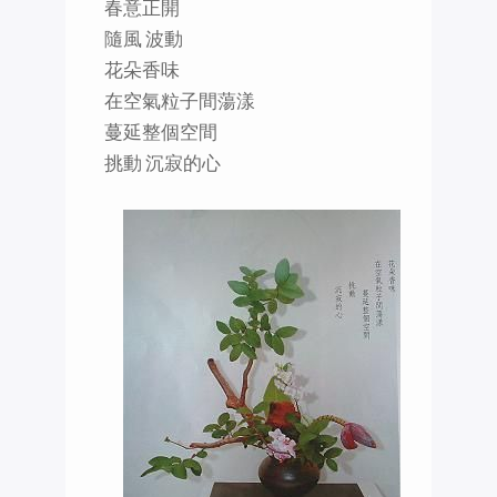
春意正開
隨風 波動
花朵香味
在空氣粒子間蕩漾
蔓延整個空間
挑動 沉寂的心