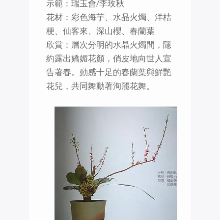
示範：瑞玉會/李玫秋
花材：彩色海芋、水晶火燭、洋桔
梗、仙客來、深山櫻、春蘭葉
欣賞：層次分明的水晶火燭間，隱
約露出嬌媚花顏，俏皮地向世人宣
告著春。動感十足的春蘭葉與鮮艷
花兒，共同舞動著洵麗花舞。