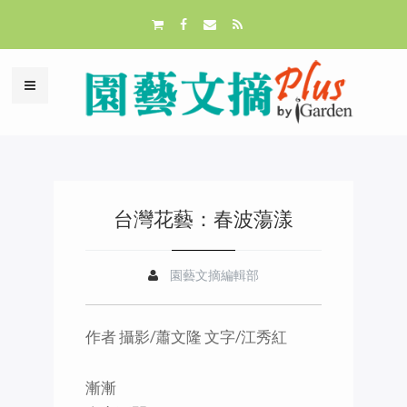
台灣花藝：春波蕩漾
園藝文摘編輯部
作者 攝影/蕭文隆 文字/江秀紅
漸漸