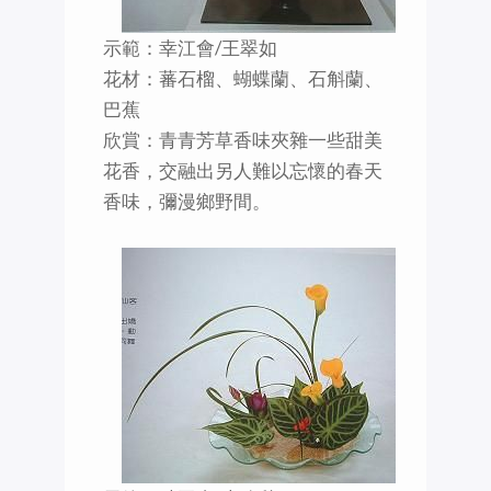
示範：幸江會/王翠如
花材：蕃石榴、蝴蝶蘭、石斛蘭、
巴蕉
欣賞：青青芳草香味夾雜一些甜美
花香，交融出另人難以忘懷的春天
香味，彌漫鄉野間。