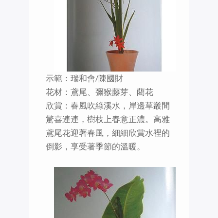
示範：瑞和會/陳國財
花材：鳶尾、彌猴藤芽、藺花
欣賞：春風吹綠溪水，岸邊草叢間
驚喜連連，樹枝上春意正濃。高雅
鳶尾花迎著春風，細細欣賞水裡的
倒影，享受著季節的溫暖。