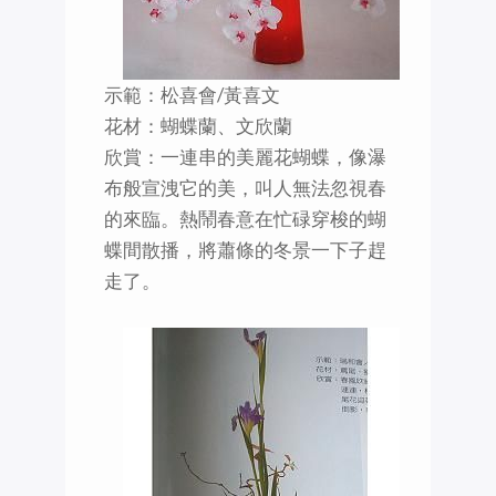
示範：松喜會/黃喜文
花材：蝴蝶蘭、文欣蘭
欣賞：一連串的美麗花蝴蝶，像瀑
布般宣洩它的美，叫人無法忽視春
的來臨。熱鬧春意在忙碌穿梭的蝴
蝶間散播，將蕭條的冬景一下子趕
走了。