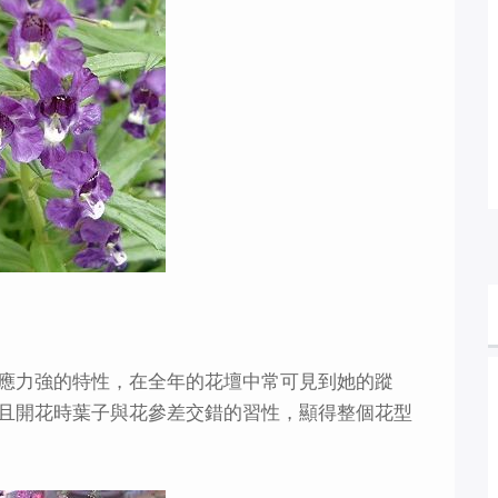
應力強的特性，在全年的花壇中常可見到她的蹤
且開花時葉子與花參差交錯的習性，顯得整個花型