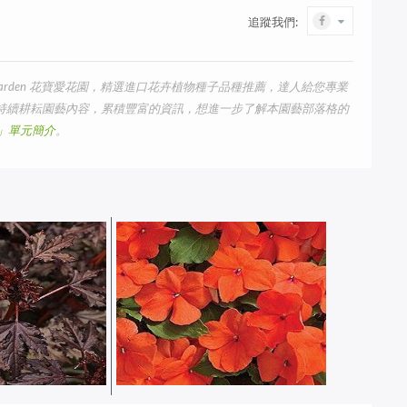
追蹤我們:
arden 花寶愛花園，精選進口花卉植物種子品種推薦，達人給您專業
我們持續耕耘園藝內容，累積豐富的資訊，想進一步了解本園藝部落格的
us」單元簡介
。