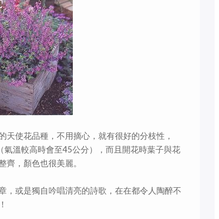
的天使花品種，不用摘心，就有很好的分枝性，
求（氣溫較高時會至45公分），而且開花時葉子與花
整齊，顏色也很美麗。
章，或是獨自吟唱清亮的詩歌，在在都令人陶醉不
！