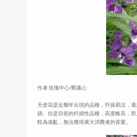
作者 玫瑰中心/鄭蕙心
天使花是近幾年出現的品種，扦插易活，適
跡。但是目前的扦插性品種，高度略高，而
較為凌亂，無法獲得廣大消費者的喜愛。