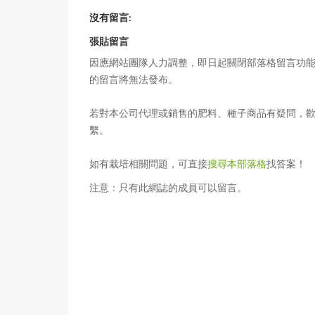
2012 年矮牽牛新鮮貨
愛花精選：紅葉
沒有留言:
張貼留言
因應網站團隊人力調整，即日起關閉部落格留言功
的留言將無法發布。
若對本公司代理或銷售的肥料、種子商品有疑問，
繫。
如有栽培相關問題，可直接
搜尋本部落格
找答案！
注意：只有此網誌的成員可以留言。
PanAmerican 2011 年度組合種子
天使花花開完了
新品（下）
避免乾過頭？