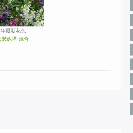
13年最新花色
 瑟妮塔-混合