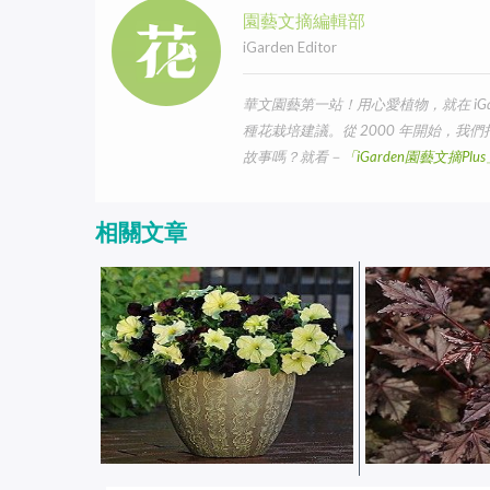
園藝文摘編輯部
iGarden Editor
華文園藝第一站！用心愛植物，就在 iG
種花栽培建議。從 2000 年開始，
故事嗎？就看－
「iGarden園藝文摘Pl
相關文章