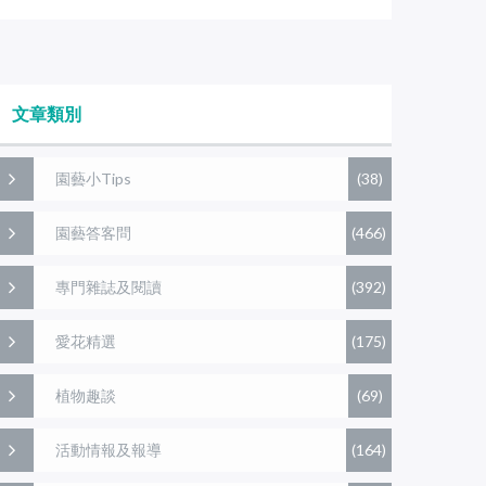
文章類別
園藝小Tips
(38)
園藝答客問
(466)
專門雜誌及閱讀
(392)
愛花精選
(175)
植物趣談
(69)
活動情報及報導
(164)