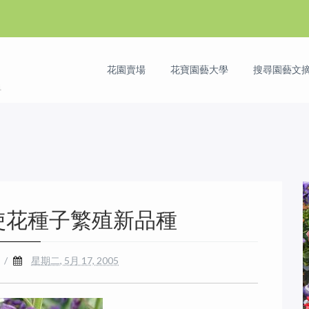
花園賣場
花寶園藝大學
搜尋園藝文摘 
使花種子繁殖新品種
/
星期二, 5月 17, 2005