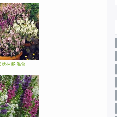
 瑟林娜-混合