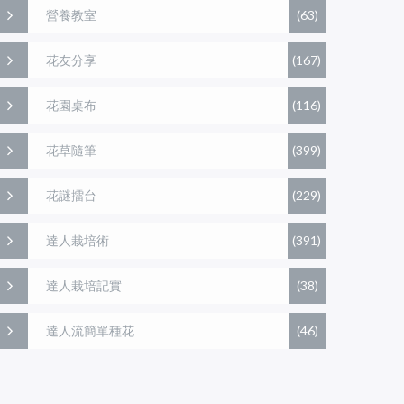
營養教室
(63)
花友分享
(167)
花園桌布
(116)
花草隨筆
(399)
花謎擂台
(229)
達人栽培術
(391)
達人栽培記實
(38)
達人流簡單種花
(46)