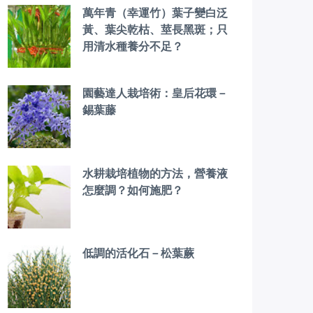
萬年青（幸運竹）葉子變白泛
黃、葉尖乾枯、莖長黑斑；只
用清水種養分不足？
園藝達人栽培術：皇后花環－
錫葉藤
水耕栽培植物的方法，營養液
怎麼調？如何施肥？
低調的活化石－松葉蕨