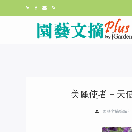
美麗使者－天
園藝文摘編輯部