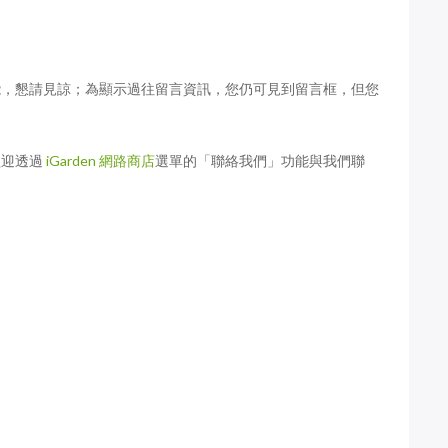
槿－紅木
愛花精選：非洲鳳仙 新艾克森系
列
能，懇請見諒；為顯示過往留言資訊，您仍可見到留言框，但您
歡迎透過
iGarden 網路商店
選單的「聯絡我們」功能與我們聯
怎麼照顧？怎麼
八月開什麼花：2019年8月
iGarden頂樓花園實錄