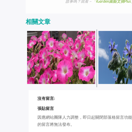
故事嗎？就看－
「iGarden園藝文摘Pl
相關文章
五月花園相簿：2021 年 5 月
四月花園相簿：20
沒有留言:
iGarden 頂樓花園實錄
iGarden 頂樓
張貼留言
因應網站團隊人力調整，即日起關閉部落格留言功
的留言將無法發布。