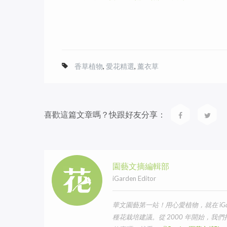
香草植物
,
愛花精選
,
薰衣草
喜歡這篇文章嗎？快跟好友分享：
園藝文摘編輯部
iGarden Editor
華文園藝第一站！用心愛植物，就在 iG
種花栽培建議。從 2000 年開始，