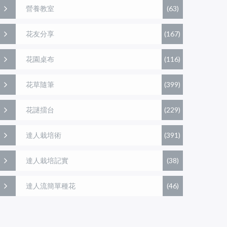
營養教室
(63)
花友分享
(167)
花園桌布
(116)
花草隨筆
(399)
花謎擂台
(229)
達人栽培術
(391)
達人栽培記實
(38)
達人流簡單種花
(46)