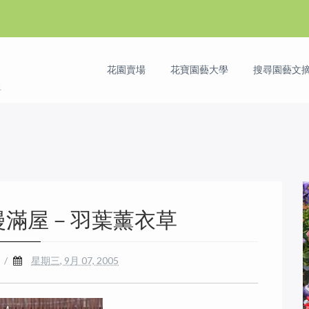
花園賣場
花寶園藝大學
搜尋園藝文摘 
漫滿屋－羽葉薰衣草
/
星期三, 9月 07, 2005