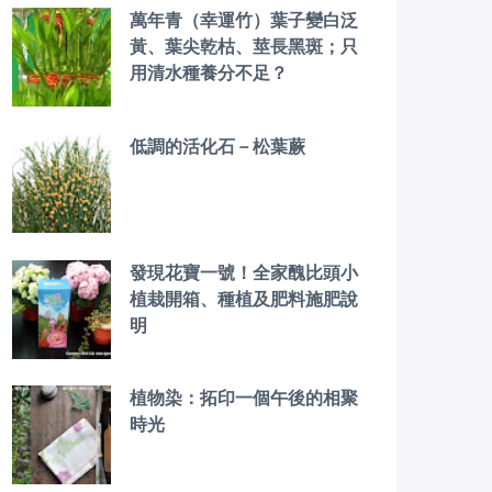
萬年青（幸運竹）葉子變白泛
黃、葉尖乾枯、莖長黑斑；只
用清水種養分不足？
低調的活化石－松葉蕨
發現花寶一號！全家醜比頭小
植栽開箱、種植及肥料施肥說
明
植物染：拓印一個午後的相聚
時光