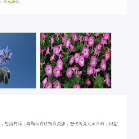
us」單元簡介
。
21 年 4 月
三月花園相簿：2021 年 3 月
花園實錄
iGarden 頂樓花園實錄
能，懇請見諒；為顯示過往留言資訊，您仍可見到留言框，但您