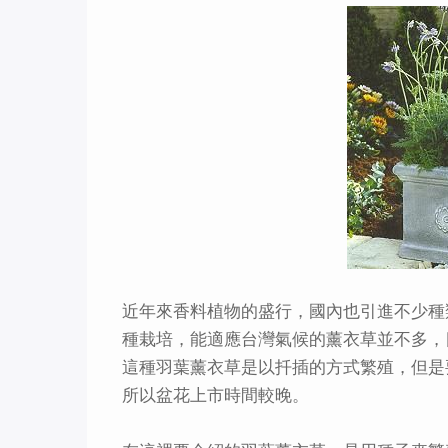
近年來香料植物的盛行，國內也引進不少種
種栽培，能適應台灣氣候的薰衣草並不多，
這種羽葉薰衣草是以扦插的方式繁殖，但是要
所以盆花上市時間較晚。