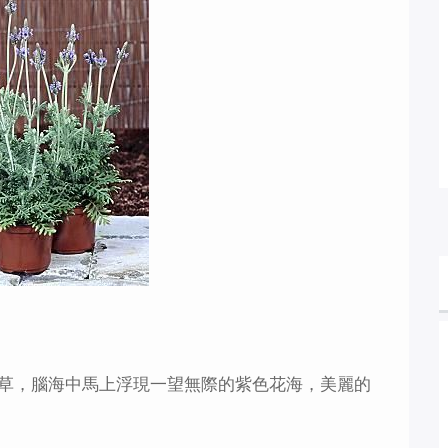
草，腦海中馬上浮現一望無際的紫色花海，美麗的