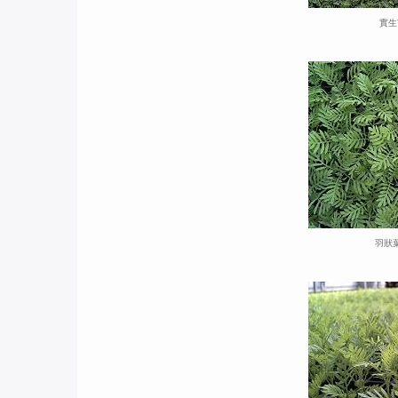
實生
羽狀