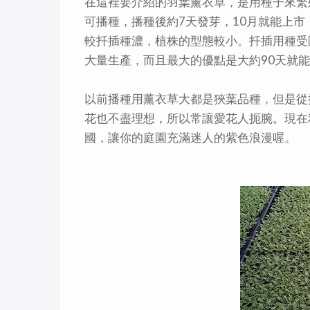
在這裡要介紹的羽葉薰衣草，是用種子來繁
可播種，播種後約7天發芽，10月就能上
較扦插種濃，植株的型態較小。扦插用種受
大量生產，而且最大的優點是大約90天就
以前播種用薰衣草大都是狹葉品種，但是從
花也不盡理想，所以常讓愛花人扼腕。現在
國，讓你的庭園充滿迷人的紫色浪漫喔。