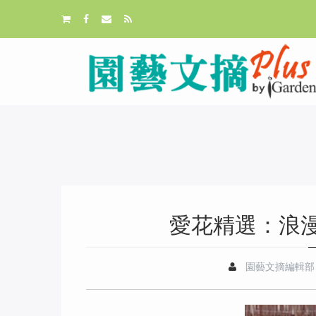
愛花精選：浪
園藝文摘編輯部