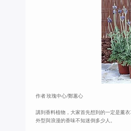
作者 玫瑰中心/鄭蕙心
講到香料植物，大家首先想到的一定是薰衣
外型與浪漫的香味不知迷倒多少人。