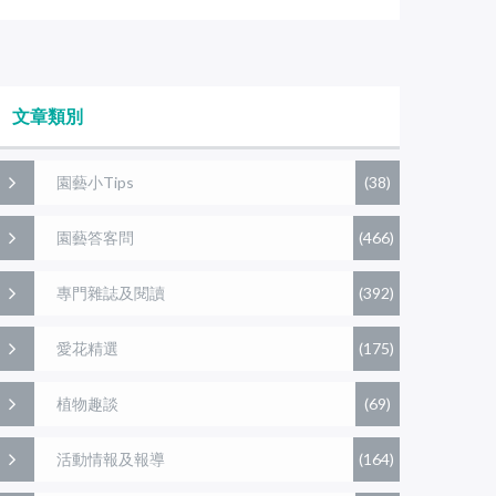
文章類別
園藝小Tips
(38)
園藝答客問
(466)
專門雜誌及閱讀
(392)
愛花精選
(175)
植物趣談
(69)
活動情報及報導
(164)