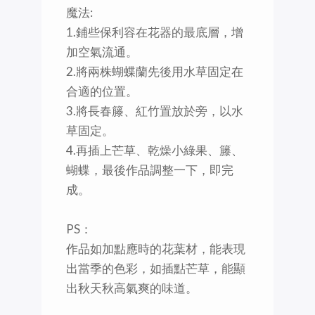
魔法:
1.鋪些保利容在花器的最底層，增
加空氣流通。
2.將兩株蝴蝶蘭先後用水草固定在
合適的位置。
3.將長春籐、紅竹置放於旁，以水
草固定。
4.再插上芒草、乾燥小綠果、籐、
蝴蝶，最後作品調整一下，即完
成。
PS：
作品如加點應時的花葉材，能表現
出當季的色彩，如插點芒草，能顯
出秋天秋高氣爽的味道。