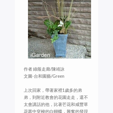
作者 綠蔭走廊/陳靖詠
文圖-台和園藝/Green
上次回家，帶著家裡1歲多的弟
弟，到附近教會的花園走走，還不
太會講話的他，比著芒花和咸豐草
花叢中穿梭的白蝴蝶，興奮的發現