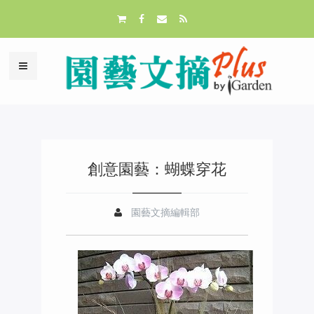
創意園藝：蝴蝶穿花
園藝文摘編輯部