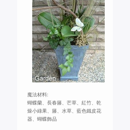
魔法材料:
蝴蝶蘭、長春籐、芒草、紅竹、乾
燥小綠果、籐、水草、藍色鐵皮花
器、蝴蝶飾品