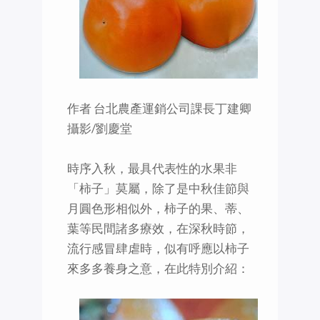
作者 台北農產運銷公司課長丁建卿
攝影/劉慶堂
時序入秋，最具代表性的水果非
「柿子」莫屬，除了是中秋佳節與
月圓色形相似外，柿子的果、蒂、
葉等民間諸多療效，在深秋時節，
流行感冒肆虐時，似有呼應以柿子
來多多養身之意，在此特別介紹：