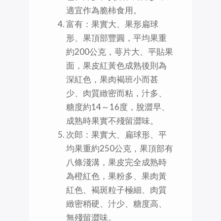
適宜作為脆柿食用。
富有：果實大、果形扁球
形、果頂部豐圓，平均果重
約200公克，萼片大、平貼果
面，果皮紅黃色成熟後則為
深紅色，果肉褐班小而甚
少、肉質緻密而粘，汁多、
糖度約14～16度，脫澀早、
成熟時果實不殘留澀味。
次郎：果實大、扁球形、平
均果重約250公克，果頂部有
八條淺溝，果皮完全成熟時
為橙紅色，果粉多、果肉黃
紅色、褐斑粒子極細、肉質
緻密稍硬、汁少、糖度高、
無殘留澀味。