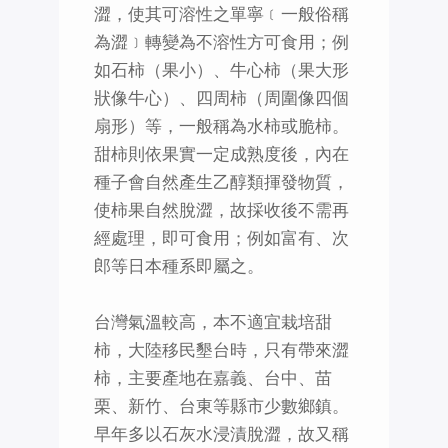
澀，使其可溶性之單寧﹝一般俗稱
為澀﹞轉變為不溶性方可食用；例
如石柿（果小）、牛心柿（果大形
狀像牛心）、四周柿（周圍像四個
扇形）等，一般稱為水柿或脆柿。
甜柿則依果實一定成熟度後，內在
種子會自然產生乙醇類揮發物質，
使柿果自然脫澀，故採收後不需再
經處理，即可食用；例如富有、次
郎等日本種系即屬之。
台灣氣溫較高，本不適宜栽培甜
柿，大陸移民墾台時，只有帶來澀
柿，主要產地在嘉義、台中、苗
栗、新竹、台東等縣市少數鄉鎮。
早年多以石灰水浸漬脫澀，故又稱