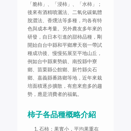
「脆柿」、「浸柿」、「水柿」；
後來有酒精噴灑法、二氧化碳氣體
脫澀法、香燻法等多種，均各有特
色與成本考量。另外農友多年來的
研發，自日本引進的甜柿品種，剛
開始自台中縣和平鄉摩天嶺一帶試
種成功後、慢慢拓展至平地山丘，
例如台中縣東勢鎮、南投縣中寮
鄉、苗栗縣公館鄉、新竹縣尖石
鄉、嘉義縣番路鄉等地，近年來栽
培面積逐步擴散，有愈來愈多的趨
勢，應是消費者的福氣。
柿子各品種概略介紹
石柿：果實小，平均果重在