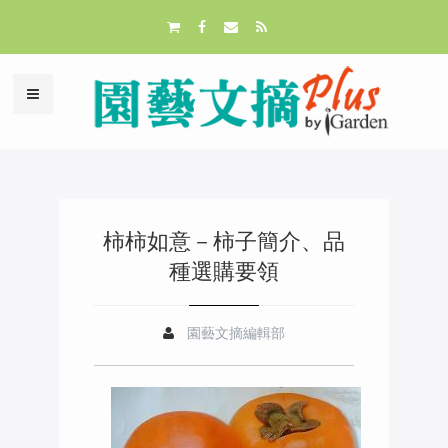
柿柿如意－柿子簡介、品
種選購要領
園藝文摘編輯部