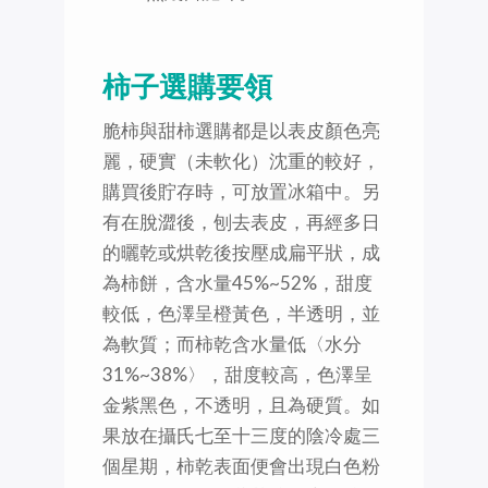
柿子選購要領
脆柿與甜柿選購都是以表皮顏色亮
麗，硬實（未軟化）沈重的較好，
購買後貯存時，可放置冰箱中。另
有在脫澀後，刨去表皮，再經多日
的曬乾或烘乾後按壓成扁平狀，成
為柿餅，含水量45%~52%，甜度
較低，色澤呈橙黃色，半透明，並
為軟質；而柿乾含水量低〈水分
31%~38%〉，甜度較高，色澤呈
金紫黑色，不透明，且為硬質。如
果放在攝氏七至十三度的陰冷處三
個星期，柿乾表面便會出現白色粉