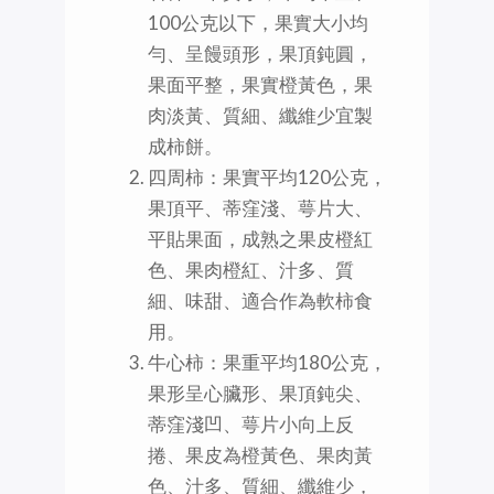
100公克以下，果實大小均
勻、呈饅頭形，果頂鈍圓，
果面平整，果實橙黃色，果
肉淡黃、質細、纖維少宜製
成柿餅。
四周柿：果實平均120公克，
果頂平、蒂窪淺、萼片大、
平貼果面，成熟之果皮橙紅
色、果肉橙紅、汁多、質
細、味甜、適合作為軟柿食
用。
牛心柿：果重平均180公克，
果形呈心臟形、果頂鈍尖、
蒂窪淺凹、萼片小向上反
捲、果皮為橙黃色、果肉黃
色、汁多、質細、纖維少，