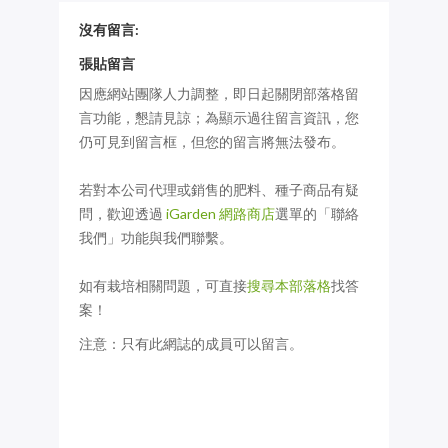
沒有留言:
張貼留言
因應網站團隊人力調整，即日起關閉部落格留
言功能，懇請見諒；為顯示過往留言資訊，您
仍可見到留言框，但您的留言將無法發布。
若對本公司代理或銷售的肥料、種子商品有疑
問，歡迎透過
iGarden 網路商店
選單的「聯絡
我們」功能與我們聯繫。
如有栽培相關問題，可直接
搜尋本部落格
找答
案！
注意：只有此網誌的成員可以留言。