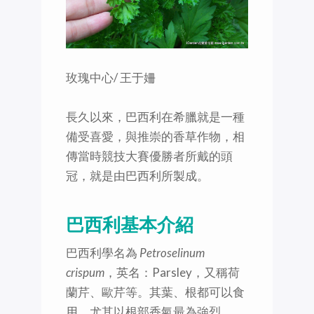
玫瑰中心/ 王于姍
長久以來，巴西利在希臘就是一種
備受喜愛，與推崇的香草作物，相
傳當時競技大賽優勝者所戴的頭
冠，就是由巴西利所製成。
巴西利基本介紹
巴西利學名為
Petroselinum
crispum
，英名：Parsley，又稱荷
蘭芹、歐芹等。其葉、根都可以食
用，尤其以根部香氣最為強烈。