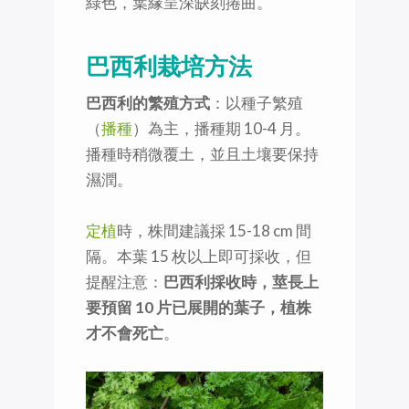
綠色，葉緣呈深缺刻捲曲。
巴西利栽培方法
巴西利的繁殖方式
：以種子繁殖
（
播種
）為主，播種期 10-4 月。
播種時稍微覆土，並且土壤要保持
濕潤。
定植
時，株間建議採 15-18 cm 間
隔。本葉 15 枚以上即可採收，但
提醒注意：
巴西利採收時，莖長上
要預留 10 片已展開的葉子，植株
才不會死亡
。