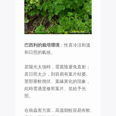
巴西利的栽培環境
：性喜冷涼和溫
和日照的氣候。
若陽光太強時，需遮陰避免直射；
若日照太少，則容易有葉片枯萎、
莖部垂軟倒伏、葉緣黃化的現象，
此時需適度修剪葉片、並給予光
照。
在病蟲害方面，高溫期較容易有軟