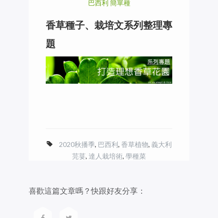
巴西利 簡單種
香草種子、栽培文系列整理專
題
2020秋播季
,
巴西利
,
香草植物
,
義大利
芫荽
,
達人栽培術
,
學種菜
喜歡這篇文章嗎？快跟好友分享：