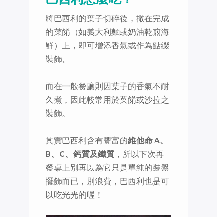
將巴西利的葉子切碎後，撒在完成
的菜餚（如義大利麵或奶油乾煎海
鮮）上，即可增添香氣或作為點綴
裝飾。
而在一般餐廳則因葉子的香氣不耐
久煮，因此較常用於菜餚或沙拉之
裝飾。
其實巴西利含有豐富的
維他命 A、
B、C、鈣質及鐵質
，所以下次再
餐桌上別再以為它只是單純的裝盤
擺飾而已，別浪費，巴西利也是可
以吃光光的喔！