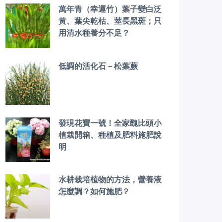
萬年青（幸運竹）葉子變白泛
黃、葉尖乾枯、莖長黑斑；只
用清水種養分不足？
低調的活化石－松葉蕨
發現花寶一號！全家醜比頭小
植栽開箱、種植及肥料施肥說
明
水耕栽培植物的方法，營養液
怎麼調？如何施肥？