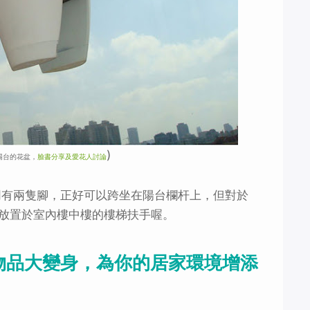
)
陽台的花盆，
臉書分享及愛花人討論
如同有兩隻腳，正好可以跨坐在陽台欄杆上，但對於
放置於室內樓中樓的樓梯扶手喔。
手物品大變身，為你的居家環境增添