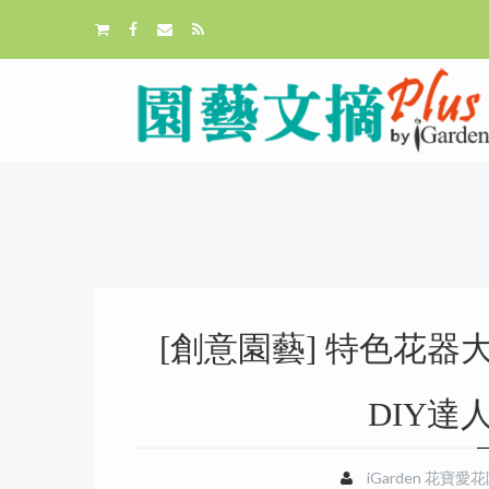
[創意園藝] 特色花器
DIY達
iGarden 花寶愛