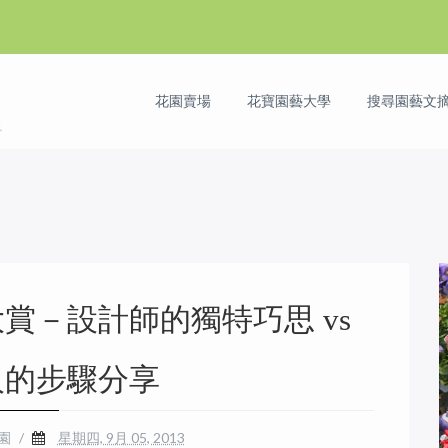
花園賣場
花寶園藝大學
搜尋園藝文摘 
大賞－設計師的獨特巧思 vs
人的步驟分享
花園
/
星期四, 9月 05, 2013