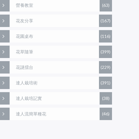
營養教室
(63)
花友分享
(167)
花園桌布
(116)
花草隨筆
(399)
花謎擂台
(229)
達人栽培術
(391)
達人栽培記實
(38)
達人流簡單種花
(46)