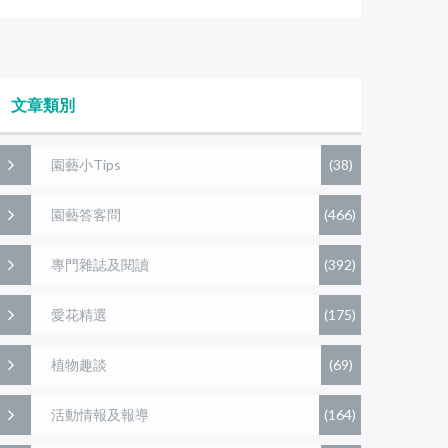
文章類別
園藝小Tips
(38)
園藝答客問
(466)
專門雜誌及閱讀
(392)
愛花精選
(175)
植物趣談
(69)
活動情報及報導
(164)