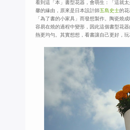
看到這「本」書型花器，會萌生：「這就太
馨的緣由，原來是日本設計師
五島史士
的花
「為了書的小家具」而發想製作。陶瓷燒成
容易在燒的過程中變形，因此這個書型花器
熱更均勻。其實想想，看書讓自己更好，玩