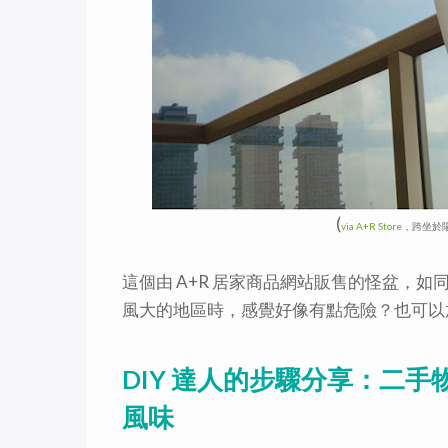
(
via A+R Store
，跨坐於
這個由 A+R 居家商品網站販售的怪盆，
風大的地區時，感覺好像有點危險？也可以
DIY 達人的步驟分享：二
風味