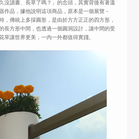
久沒讀書、長草了嗎？」的念頭，其實背後有著溫
器作品，據他說明這項商品，原本是一個展覽－
時，傳統上多採圓形，是由於方方正正的四方形，
的長方形中間，也透過一個圓洞設計，讓中間的受
花草讓世界更美，一內一外都值得實踐。