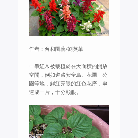
作者：台和園藝/劉英華
一串紅常被栽植於在大面積的開放
空間，例如道路安全島、花圃、公
園等地，鲜紅亮眼的紅色花序，串
連成一片，十分顯眼。