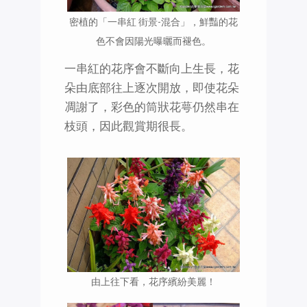
密植的「一串紅 街景-混合」，鮮豔的花
色不會因陽光曝曬而褪色。
一串紅的花序會不斷向上生長，花
朵由底部往上逐次開放，即使花朵
凋謝了，彩色的筒狀花萼仍然串在
枝頭，因此觀賞期很長。
由上往下看，花序繽紛美麗！