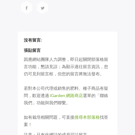
沒有留言:
張貼留言
因應網站團隊人力調整，即日起關閉部落格留
言功能，懇請見諒；為顯示過往留言資訊，您
仍可見到留言框，但您的留言將無法發布。
若對本公司代理或銷售的肥料、種子商品有疑
問，歡迎透過
iGarden 網路商店
選單的「聯絡
我們」功能與我們聯繫。
如有栽培相關問題，可直接
搜尋本部落格
找答
案！
注意：只有此網誌的成員可以留言。