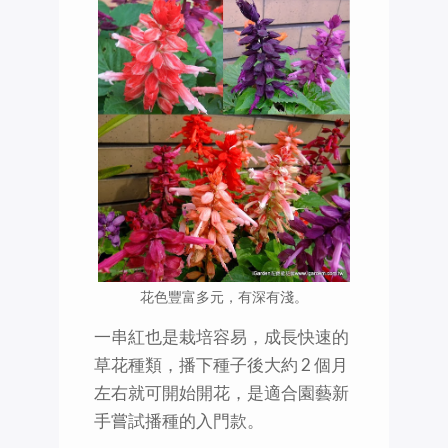
花色豐富多元，有深有淺。
一串紅也是栽培容易，成長快速的
草花種類，播下種子後大約 2 個月
左右就可開始開花，是適合園藝新
手嘗試播種的入門款。