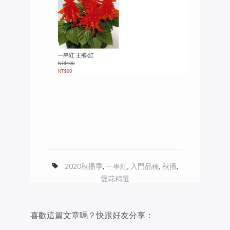
2020秋播季
,
一串紅
,
入門品種
,
秋播
,
愛花精選
喜歡這篇文章嗎？快跟好友分享：