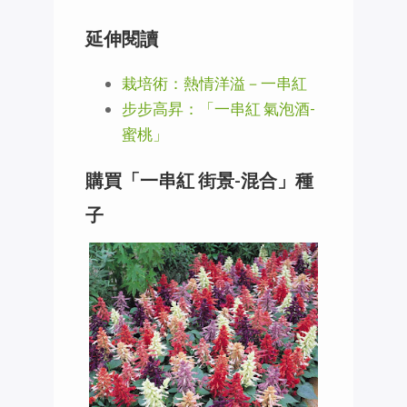
延伸閱讀
栽培術：熱情洋溢－一串紅
步步高昇：「一串紅 氣泡酒-
蜜桃」
購買「一串紅 街景-混合」種
子