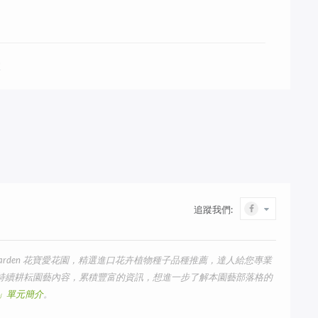
室
追蹤我們:
arden 花寶愛花園，精選進口花卉植物種子品種推薦，達人給您專業
我們持續耕耘園藝內容，累積豐富的資訊，想進一步了解本園藝部落格的
us」單元簡介
。