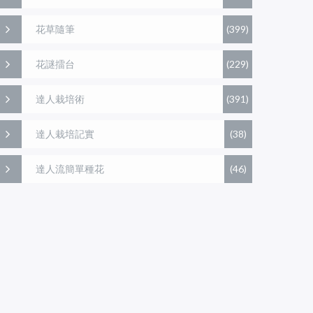
花草隨筆
(399)
花謎擂台
(229)
達人栽培術
(391)
達人栽培記實
(38)
達人流簡單種花
(46)