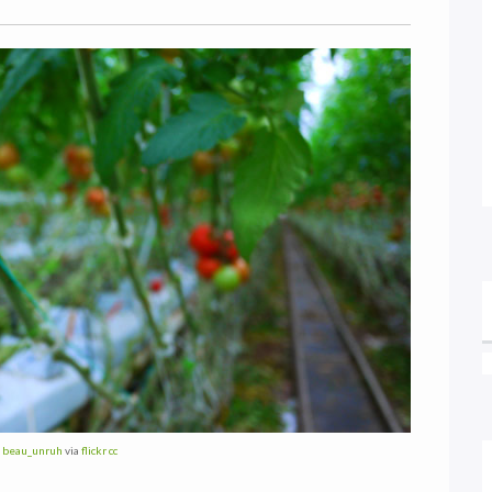
:
beau_unruh
via
flickr
cc