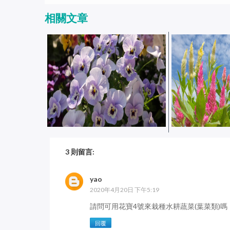
相關文章
同時用不同號數的花寶施肥，對
播種、扦插時怎
3 則留言:
植物比較好嗎？
料？
yao
2020年4月20日 下午5:19
請問可用花寶4號來栽種水耕蔬菜(葉菜類)嗎
回覆