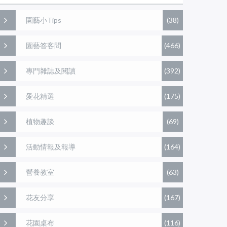
園藝小Tips
(38)
園藝答客問
(466)
專門雜誌及閱讀
(392)
愛花精選
(175)
植物趣談
(69)
活動情報及報導
(164)
營養教室
(63)
花友分享
(167)
花園桌布
(116)