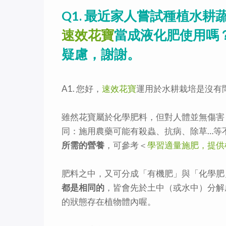
Q1. 最近家人嘗試種植水
速效花寶
當成液化肥使用嗎
疑慮，謝謝。
A1. 您好，
速效花寶
運用於水耕栽培是沒有
雖然花寶屬於化學肥料，但對人體並無傷害
同：施用農藥可能有殺蟲、抗病、除草…等
所需的營養
，可參考＜
學習適量施肥，提供
肥料之中，又可分成「有機肥」與「化學肥
都是相同的
，皆會先於土中（或水中）分解
的狀態存在植物體內喔。