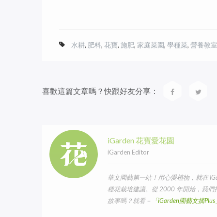
水耕
,
肥料
,
花寶
,
施肥
,
家庭菜園
,
學種菜
,
營養教
喜歡這篇文章嗎？快跟好友分享：
iGarden 花寶愛花園
iGarden Editor
華文園藝第一站！用心愛植物，就在 iG
種花栽培建議。從 2000 年開始，
故事嗎？就看－
「iGarden園藝文摘Pl