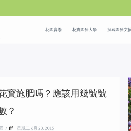
花園賣場
花寶園藝大學
搜尋園藝文摘 
花寶施肥嗎？應該用幾號號
數？
花園
/
星期二, 6月 23, 2015