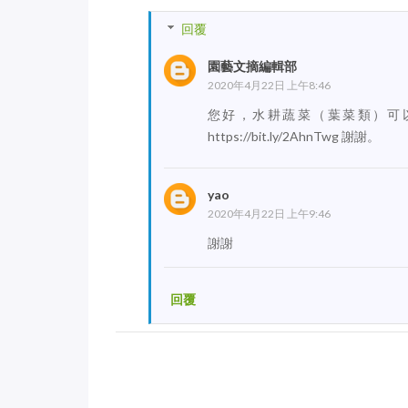
回覆
園藝文摘編輯部
2020年4月22日 上午8:46
您好，水耕蔬菜（葉菜類）可
施用好康多後沒澆水、有盆面覆
水耕施肥推薦肥
https://bit.ly/2AhnTwg 謝謝。
蓋物，會影響植物吸收嗎？
如何搭配花寶系
yao
2020年4月22日 上午9:46
謝謝
回覆