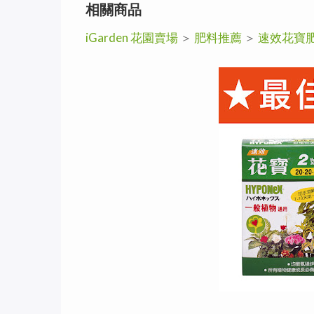
相關商品
iGarden 花園賣場
＞
肥料推薦
＞
速效花寶