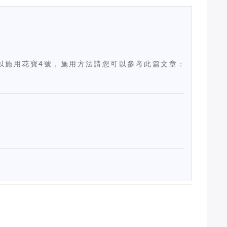
以施用花寶4號，施用方法請您可以參考此篇文章：
料？各生長階段
家庭菜園栽培術：高鈣低卡－黃
列號數肥料？
秋葵