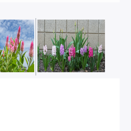
麼使用花寶肥
花圃的球根植物開花性不佳，怎
麼施肥養球？