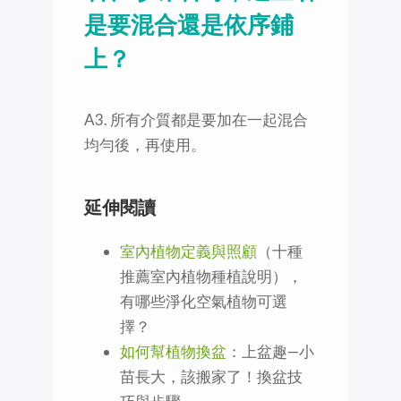
是要混合還是依序鋪
上？
A3. 所有介質都是要加在一起混合
均勻後，再使用。
延伸閱讀
室內植物定義與照顧
（十種
推薦室內植物種植說明），
有哪些淨化空氣植物可選
擇？
如何幫植物換盆
：上盆趣—小
苗長大，該搬家了！換盆技