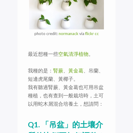
photo credit:
normanack
via
flickr
cc
最近想種一些
空氣清淨植物
。
我種的是：
腎蕨
、
黃金葛
、吊蘭、
短邊虎尾蘭、黃椰子。
我有聽過腎蕨、黃金葛也可用吊盆
種植，也有查到一般栽培時，土可
以用蛇木屑混合培養土，想請問：
Q1. 「吊盆」的土壤介