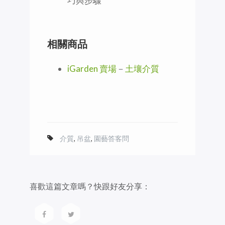
巧與步驟
相關商品
iGarden 賣場
－
土壤介質
介質
,
吊盆
,
園藝答客問
喜歡這篇文章嗎？快跟好友分享：