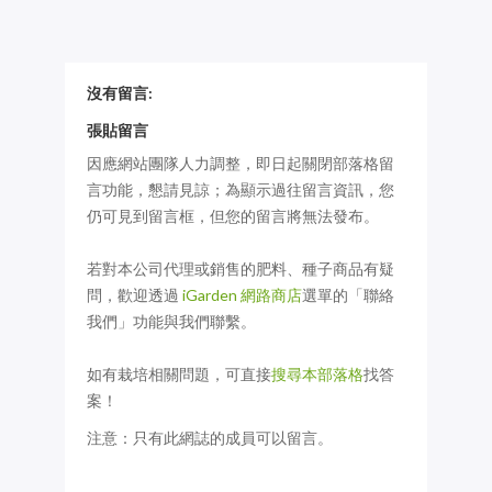
沒有留言:
張貼留言
因應網站團隊人力調整，即日起關閉部落格留
言功能，懇請見諒；為顯示過往留言資訊，您
仍可見到留言框，但您的留言將無法發布。
若對本公司代理或銷售的肥料、種子商品有疑
問，歡迎透過
iGarden 網路商店
選單的「聯絡
我們」功能與我們聯繫。
如有栽培相關問題，可直接
搜尋本部落格
找答
案！
注意：只有此網誌的成員可以留言。