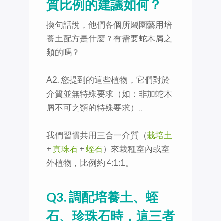
質比例的建議如何？
換句話說，他們各個所屬園藝用培
養土配方是什麼？有需要蛇木屑之
類的嗎？
A2. 您提到的這些植物，它們對於
介質並無特殊要求（如：非加蛇木
屑不可之類的特殊要求）。
我們習慣共用三合一介質（
栽培土
+
真珠石
+
蛭石
）來栽種室內或室
外植物，比例約 4:1:1。
Q3. 調配培養土、蛭
石、珍珠石時，這三者