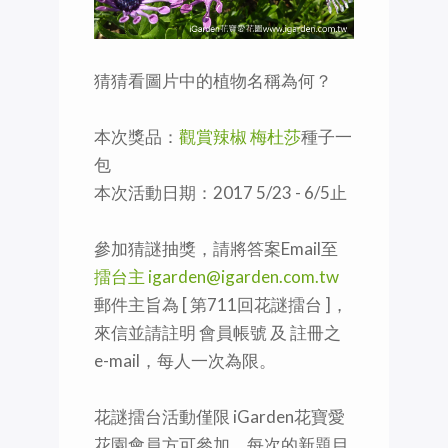
猜猜看圖片中的植物名稱為何？
本次獎品：
觀賞辣椒 梅杜莎
種子一
包
本次活動日期：2017 5/23 - 6/5止
參加猜謎抽獎，請將答案Email至
擂台主 igarden@igarden.com.tw
郵件主旨為 [ 第711回花謎擂台 ]，
來信並請註明 會員帳號 及 註冊之
e-mail，每人一次為限。
花謎擂台活動僅限 iGarden花寶愛
花園會員方可參加，每次的新題目