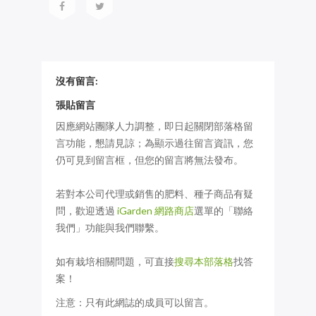
沒有留言:
張貼留言
因應網站團隊人力調整，即日起關閉部落格留
言功能，懇請見諒；為顯示過往留言資訊，您
仍可見到留言框，但您的留言將無法發布。
若對本公司代理或銷售的肥料、種子商品有疑
問，歡迎透過
iGarden 網路商店
選單的「聯絡
我們」功能與我們聯繫。
如有栽培相關問題，可直接
搜尋本部落格
找答
案！
注意：只有此網誌的成員可以留言。