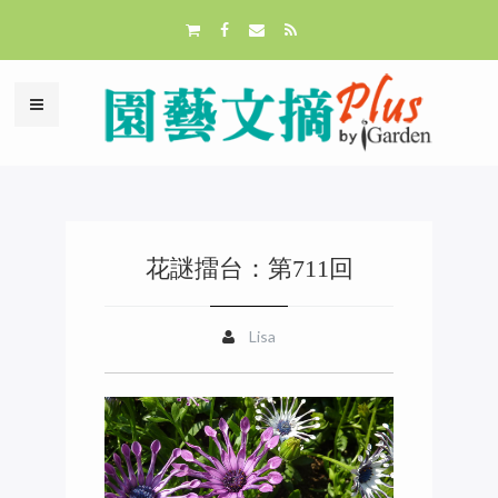
花謎擂台：第711回
Lisa