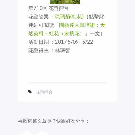
第710回 花謎擂台
花謎答案 ：
琉璃菊(紅花)
（點擊此
連結可閱讀「
園藝達人栽培術：天
然染料－紅花（末摘花）
」一文）
活動日期 ：2017 5/09 - 5/22
花謎得主 ：林琮智
花謎擂台
喜歡這篇文章嗎？快跟好友分享：