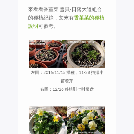
來看看香堇菜 雪貝-日落大道組合
的種植紀錄，文末有
香堇菜的種植
說明
可參考。
左圖：2016/11/15 播種，11/28 拍攝小
苗發芽
右圖：12/26 移植到七吋吊盆