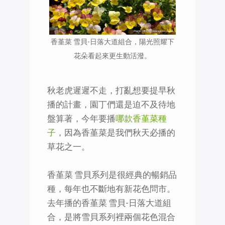
香堇菜 雪貝-日落大道組合，陽光照耀下
花朵看起來更生動活潑。
秋老虎遲遲不走，打亂想要提早秋
播的計畫，園丁們還是迫不及待地
盤算著，今年要播
哪款香堇菜種
子
，因為香堇菜是我們秋天必播的
草花之一。
香堇菜 雪貝系列是很經典的暢銷品
種，每年也不斷地有新花色問市。
去年播的香堇菜 雪貝-日落大道組
合，是將雪貝系列裡兩個花色混合