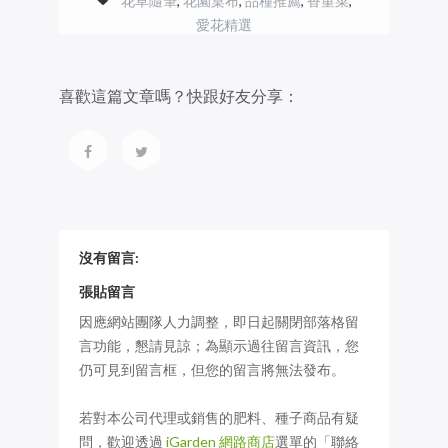
花草隨筆
,
花園桌布
,
品種推薦
,
香堇菜
,
愛花精選
喜歡這篇文章嗎？快跟好友分享：
沒有留言:
張貼留言
因應網站團隊人力調整，即日起關閉部落格留
言功能，懇請見諒；為顯示過往留言資訊，您
仍可見到留言框，但您的留言將無法發布。
若對本公司代理或銷售的肥料、種子商品有疑
問，歡迎透過
iGarden 網路商店
選單的「聯絡