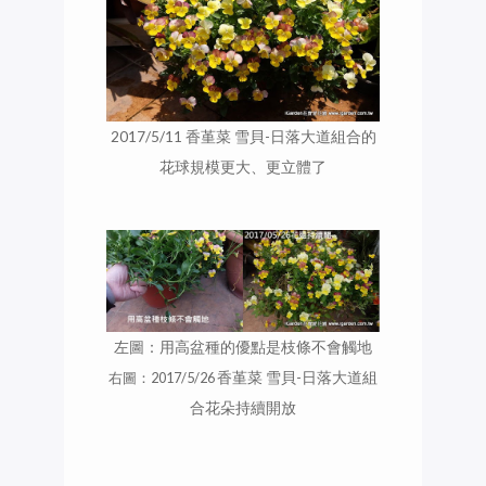
2017/5/11 香堇菜 雪貝-日落大道組合的
花球規模更大、更立體了
左圖：用高盆種的優點是枝條不會觸地
右圖：2017/5/26
香堇菜 雪貝-日落大道組
合花朵持續開放