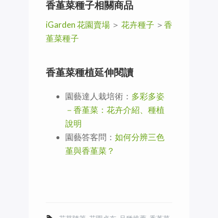
香堇菜種子相關商品
iGarden 花園賣場
＞
花卉種子
＞
香
堇菜種子
香堇菜種植延伸閱讀
園藝達人栽培術：
多彩多姿
－香堇菜：花卉介紹、種植
說明
園藝答客問：
如何分辨三色
堇與香堇菜？