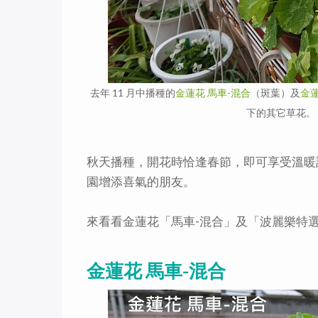
去年 11 月中播種的
金蓮花 馬車-混合
（斑葉）及
金
下的其它草花。（拍
秋天播種，開花時恰逢春節，即可享受溫暖
園增添喜氣的朋友。
來看看金蓮花「馬車-混合」及「波麗樂特
金蓮花 馬車-混合