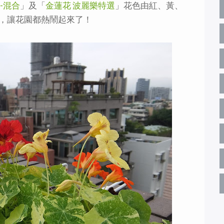
-混合
」及「
金蓮花 波麗樂特選
」花色由紅、黃、
，讓花園都熱鬧起來了！