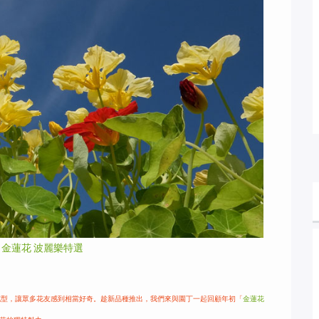
：
金蓮花 波麗樂特選
花型，讓眾多花友感到相當好奇。趁新品種推出，我們來與園丁一起回顧年初「
金蓮花