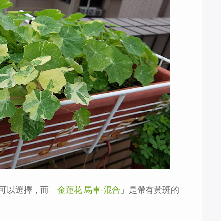
可以選擇，而「
金蓮花 馬車-混合
」是帶有黃斑的