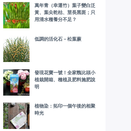
萬年青（幸運竹）葉子變白泛
黃、葉尖乾枯、莖長黑斑；只
用清水種養分不足？
低調的活化石－松葉蕨
發現花寶一號！全家醜比頭小
植栽開箱、種植及肥料施肥說
明
植物染：拓印一個午後的相聚
時光