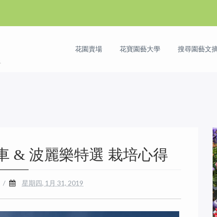
花園賣場
花寶園藝大學
搜尋園藝文摘 
 & 波麗樂特選 栽培心得
/
星期四, 1月 31, 2019