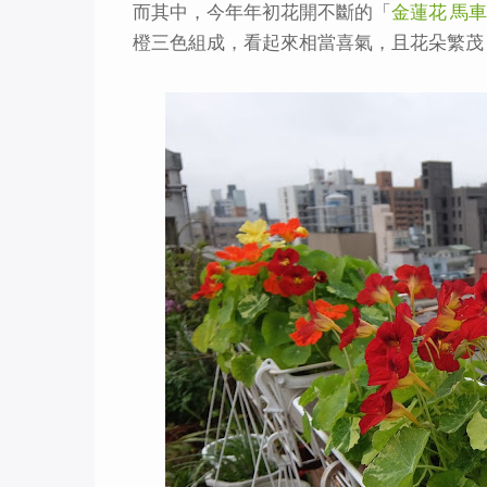
而其中，今年年初花開不斷的「
金蓮花 馬車
橙三色組成，看起來相當喜氣，且花朵繁茂