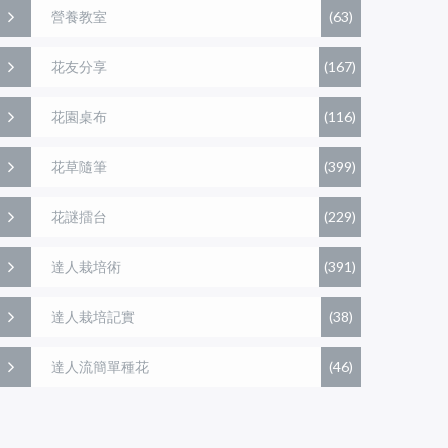
營養教室
(63)
花友分享
(167)
花園桌布
(116)
花草隨筆
(399)
花謎擂台
(229)
達人栽培術
(391)
達人栽培記實
(38)
達人流簡單種花
(46)