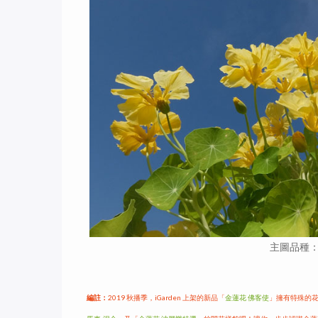
主圖品種
編註：
2019 秋播季，iGarden 上架的新品「
金蓮花 佛客使
」擁有特殊的