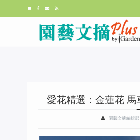
愛花精選：金蓮花 馬車
園藝文摘編輯部