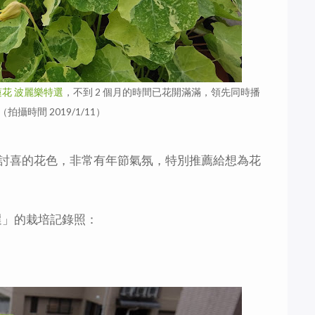
蓮花 波麗樂特選
，不到 2 個月的時間已花開滿滿，領先同時播
攝時間 2019/1/11）
討喜的花色，非常有年節氣氛，特別推薦給想為花
選」的栽培記錄照：