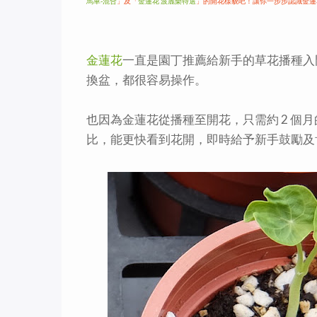
馬車-混合
」及「
金蓮花 波麗樂特選
」的開花樣貌吧！讓你一步步認識金蓮
金蓮花
一直是園丁推薦給新手的草花播種入
換盆，都很容易操作。
也因為金蓮花從播種至開花，只需約 2 個月
比，能更快看到花開，即時給予新手鼓勵及