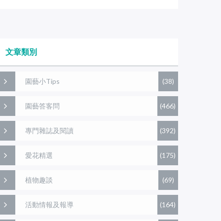
文章類別
園藝小Tips
(38)
園藝答客問
(466)
專門雜誌及閱讀
(392)
愛花精選
(175)
植物趣談
(69)
活動情報及報導
(164)