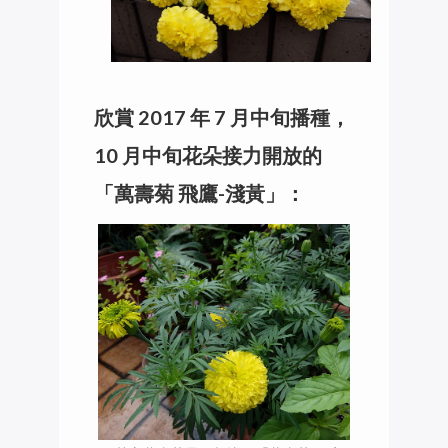
欣賞 2017 年 7 月中旬播種，
10 月中旬花朵接力開放的
「萬壽菊 飛鷹-淺黃」：