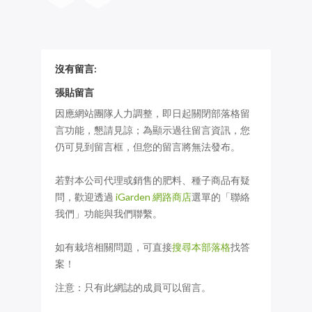
沒有留言:
張貼留言
因應網站團隊人力調整，即日起關閉部落格留
言功能，懇請見諒；為顯示過往留言資訊，您
仍可見到留言框，但您的留言將無法發布。
若對本公司代理或銷售的肥料、種子商品有疑
問，歡迎透過
iGarden 網路商店
選單的「聯絡
我們」功能與我們聯繫。
如有栽培相關問題，可直接
搜尋本部落格
找答
案！
注意：只有此網誌的成員可以留言。