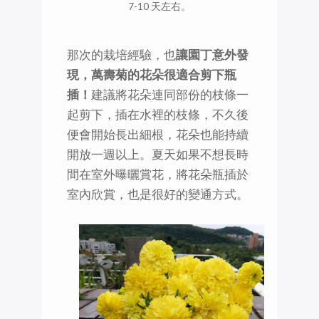
7-10 天左右。
那次的栽培經驗，也
讓園丁意外發
現，萬壽菊的花朵很適合剪下瓶
插！
建議將花朵連同部份的枝條一
起剪下，插在水裡的枝條，不久後
便會開始長出細根，花朵也能持續
開放一週以上。夏天如果不想長時
間在室外曝曬賞花，將花朵瓶插於
室內欣賞，也是很好的變通方式。