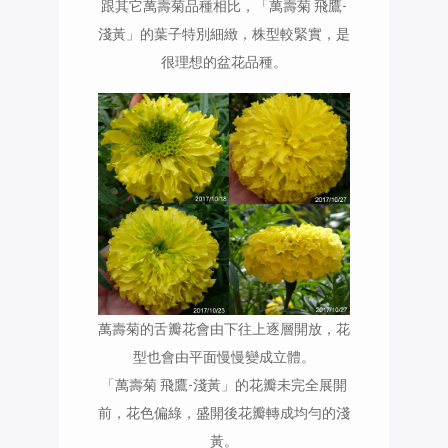
跟其它萬壽菊品種相比，「萬壽菊 飛鷹-
淺黃」的葉子特別細緻，株型較緊實，是
很理想的盆花品種。
萬壽菊的舌瓣花會由下往上逐層開放，花
型也會由平面慢慢變成立體。
「萬壽菊 飛鷹-淺黃」的花瓣未完全展開
前，花色偏綠，盛開後花瓣轉成均勻的淺
黃。