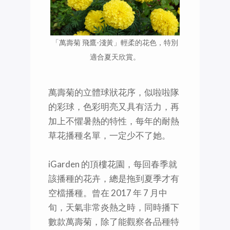
「萬壽菊 飛鷹-淺黃」輕柔的花色，特別
適合夏天欣賞。
萬壽菊的立體球狀花序，似啦啦隊
的彩球，色彩明亮又具有活力，再
加上不懼暑熱的特性，每年的耐熱
草花播種名單，一定少不了她。
iGarden 的頂樓花園，每回春季就
該播種的花卉，總是拖到夏季才有
空檔播種。曾在 2017 年 7 月中
旬，天氣非常炎熱之時，同時播下
數款萬壽菊，除了能觀察各品種特