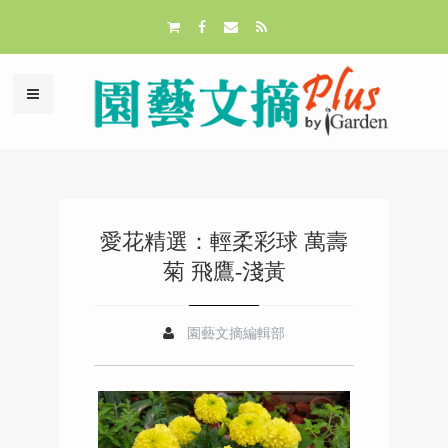
愛花精選：輕柔彩球 萬壽
菊 飛鷹-淺黃
園藝文摘編輯部