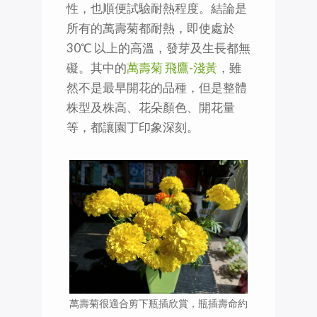
性，也順便試驗耐熱程度。結論是
所有的萬壽菊都耐熱，即使處於
30℃ 以上的高溫，發芽及生長都無
礙。其中的
萬壽菊 飛鷹-淺黃
，雖
然不是最早開花的品種，但是整體
株型及株高、花朵顏色、開花量
等，都讓園丁印象深刻。
萬壽菊很適合剪下瓶插欣賞，瓶插壽命約