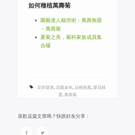
如何種植萬壽菊
園藝達人栽培術：萬壽無疆
－萬壽菊
夏菊之美，菊科家族成員集
合囉
花草隨筆
,
花園桌布
,
品種推薦
,
愛花精
選
,
萬壽菊
喜歡這篇文章嗎？快跟好友分享：