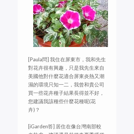
[Paula問] 我住在屏東市，我和先生
對花卉很有興趣，只是我先生來自
美國他對什麼花適合屏東炎熱又潮
濕的環境只知一二，我曾和貴公司
買一些花卉種子結果長得並不好，
您建議我該種些什麼花種呢(花
卉)？
[iGarden答] 居住在像台灣南部較