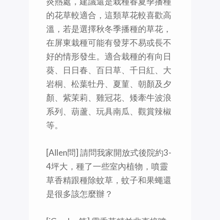
炎熱處，建議還是栽種春夏季播種
的花草較適合，這類草花較喜歡高
溫，若是選擇秋冬季播種的草花，
在屏東栽種可能有發芽不易或長不
好的情形發生。適合栽種的有向日
葵、日日春、百日草、千日紅、大
岩桐、松葉牡丹、夏菫、朝顏及夕
顏、紫茉莉、雞冠花、矮牽牛波浪
系列、葫蘆、玩具南瓜、觀賞辣椒
等。
[Allen問] 請問我家開放式後院約3-
4坪大，種了一些室內植物，噴靈
草香精跟種除蚊草，蚊子和果蠅還
是很多該怎麼辦？