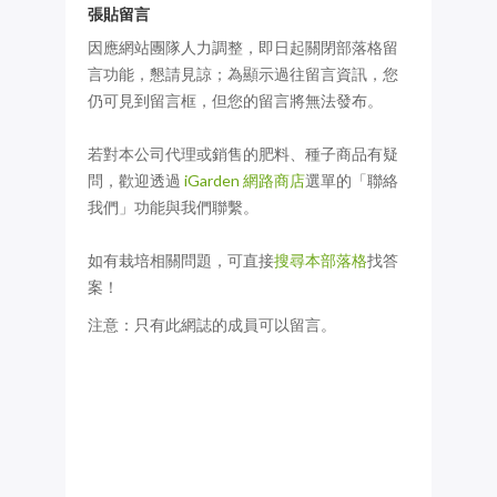
張貼留言
因應網站團隊人力調整，即日起關閉部落格留
言功能，懇請見諒；為顯示過往留言資訊，您
仍可見到留言框，但您的留言將無法發布。
若對本公司代理或銷售的肥料、種子商品有疑
問，歡迎透過
iGarden 網路商店
選單的「聯絡
我們」功能與我們聯繫。
如有栽培相關問題，可直接
搜尋本部落格
找答
案！
注意：只有此網誌的成員可以留言。