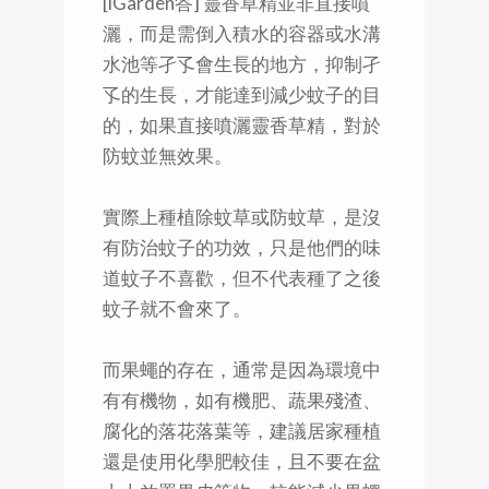
[iGarden答] 靈香草精並非直接噴
灑，而是需倒入積水的容器或水溝
水池等孑孓會生長的地方，抑制孑
孓的生長，才能達到減少蚊子的目
的，如果直接噴灑靈香草精，對於
防蚊並無效果。
實際上種植除蚊草或防蚊草，是沒
有防治蚊子的功效，只是他們的味
道蚊子不喜歡，但不代表種了之後
蚊子就不會來了。
而果蠅的存在，通常是因為環境中
有有機物，如有機肥、蔬果殘渣、
腐化的落花落葉等，建議居家種植
還是使用化學肥較佳，且不要在盆