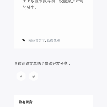
土上放置果皮等物，較能減少果蠅
的發生。
園藝答客問
,
蟲蟲危機
喜歡這篇文章嗎？快跟好友分享：
沒有留言: