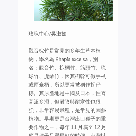
玫瑰中心/吳淑如
觀音棕竹是常見的多年生草本植
物，學名為 Rhapis excelsa，別
名：觀音竹、棕櫚竹、筋頭竹、琉
球竹、虎散竹，因其樹幹可做手杖
或雨傘柄，所以更常被稱作拐仔
棕。其原產地是中國及日本，性喜
高溫多濕，但耐陰與耐寒性也很
強，非常容易栽種，是常見的園藝
植物。早期更是台灣出口種子的重
要作物之ㄧ，每年 11 月底至 12 月
底是種子品質最好的時候，台灣以