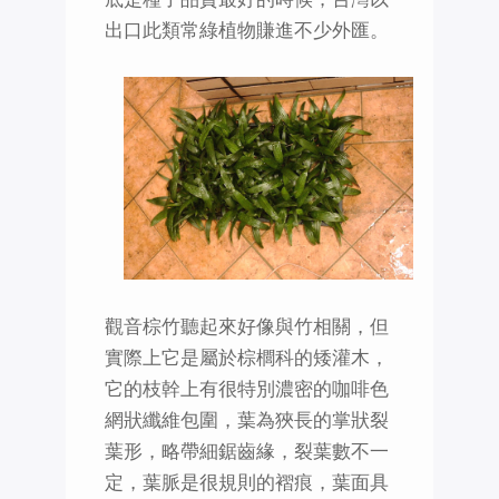
出口此類常綠植物賺進不少外匯。
觀音棕竹聽起來好像與竹相關，但
實際上它是屬於棕櫚科的矮灌木，
它的枝幹上有很特別濃密的咖啡色
網狀纖維包圍，葉為狹長的掌狀裂
葉形，略帶細鋸齒緣，裂葉數不一
定，葉脈是很規則的褶痕，葉面具