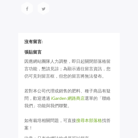
沒有留言:
張貼留言
因應網站團隊人力調整，即日起關閉部落格留
言功能，懇請見諒；為顯示過往留言資訊，您
仍可見到留言框，但您的留言將無法發布。
若對本公司代理或銷售的肥料、種子商品有疑
問，歡迎透過
iGarden 網路商店
選單的「聯絡
我們」功能與我們聯繫。
如有栽培相關問題，可直接
搜尋本部落格
找答
案！