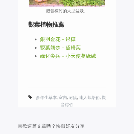
觀音棕竹的大型盆栽。
觀葉植物推薦
銀羽金花－銀樺
觀葉翹楚－黛粉葉
綠化尖兵－小天使蔓綠絨
多年生草本
,
室內
,
耐陰
,
達人栽培術
,
觀
音棕竹
喜歡這篇文章嗎？快跟好友分享：