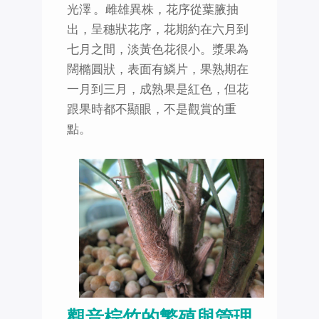
光澤 。雌雄異株，花序從葉腋抽
出，呈穗狀花序，花期約在六月到
七月之間，淡黃色花很小。漿果為
闊橢圓狀，表面有鱗片，果熟期在
一月到三月，成熟果是紅色，但花
跟果時都不顯眼，不是觀賞的重
點。
觀音棕竹的繁殖與管理