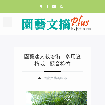
園藝達人栽培術：多用途
植栽－觀音棕竹
園藝文摘編輯部