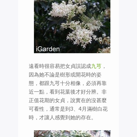
遠看時很容易把女貞誤認成
九芎
，
因為她不論是樹形或開花時的姿
態，都跟九芎十分相像，必須再靠
近一點，看到花葉後才好分辨。非
正值花期的女貞，說實在的沒甚麼
可看性，通常是到3、4月滿樹白花
時，才讓人感覺到她的存在。