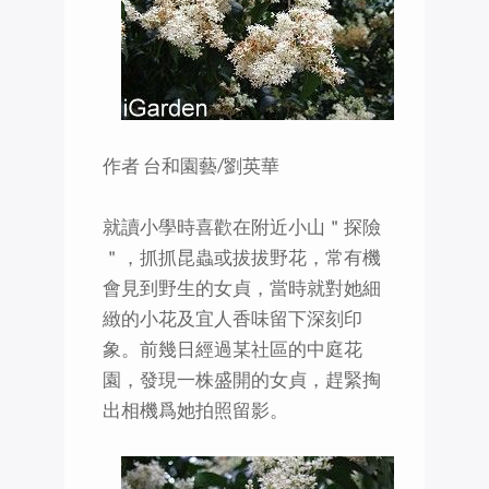
作者 台和園藝/劉英華
就讀小學時喜歡在附近小山＂探險
＂，抓抓昆蟲或拔拔野花，常有機
會見到野生的女貞，當時就對她細
緻的小花及宜人香味留下深刻印
象。前幾日經過某社區的中庭花
園，發現一株盛開的女貞，趕緊掏
出相機爲她拍照留影。