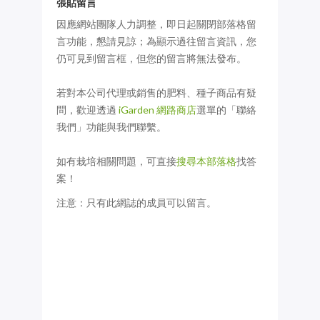
張貼留言
因應網站團隊人力調整，即日起關閉部落格留
言功能，懇請見諒；為顯示過往留言資訊，您
仍可見到留言框，但您的留言將無法發布。
若對本公司代理或銷售的肥料、種子商品有疑
問，歡迎透過
iGarden 網路商店
選單的「聯絡
我們」功能與我們聯繫。
如有栽培相關問題，可直接
搜尋本部落格
找答
案！
注意：只有此網誌的成員可以留言。