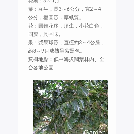
花期：3～4月
葉：互生，長3～6公分，寬2～4
公分，橢圓形，厚紙質。
花：圓錐花序，頂生，小花白色，
四瓣，具香味。
果：漿果球形，直徑約3～4公釐，
約8～9月成熟呈紫黑色。
賞樹地點：低中海拔闊葉林內、全
台各地公園