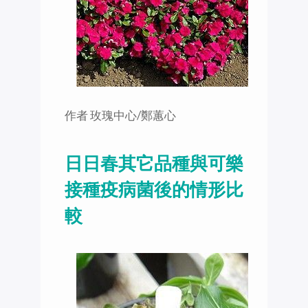
作者 玫瑰中心/鄭蕙心
日日春其它品種與可樂
接種疫病菌後的情形比
較