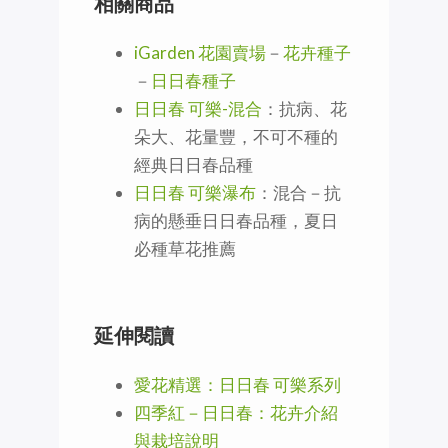
相關商品
iGarden 花園賣場
－
花卉種子
－
日日春種子
日日春 可樂-混合
：抗病、花
朵大、花量豐，不可不種的
經典日日春品種
日日春 可樂瀑布
：混合－抗
病的懸垂日日春品種，夏日
必種草花推薦
延伸閱讀
愛花精選：日日春 可樂系列
四季紅－日日春：花卉介紹
與栽培說明