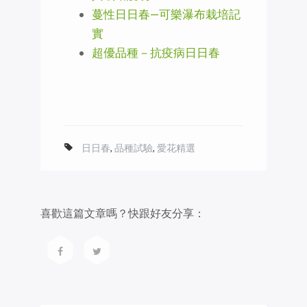
蔓性日日春—可樂瀑布栽培記
實
超優品種－抗疫病日日春
日日春
,
品種試驗
,
愛花精選
喜歡這篇文章嗎？快跟好友分享：