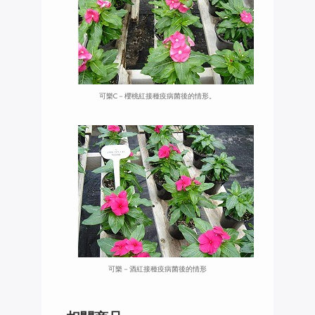
可樂C－櫻桃紅接種疫病菌後的情形。
可樂－酒紅接種疫病菌後的情形