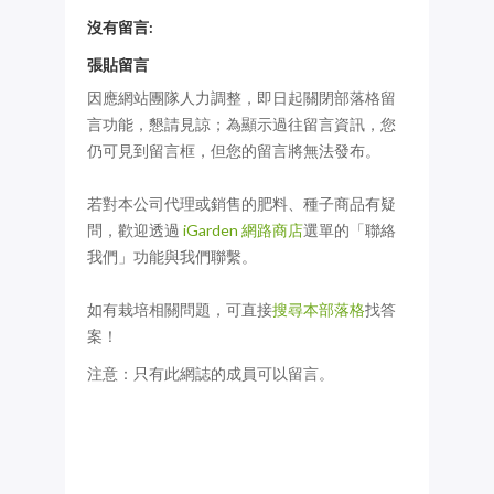
沒有留言:
張貼留言
因應網站團隊人力調整，即日起關閉部落格留
言功能，懇請見諒；為顯示過往留言資訊，您
仍可見到留言框，但您的留言將無法發布。
若對本公司代理或銷售的肥料、種子商品有疑
問，歡迎透過
iGarden 網路商店
選單的「聯絡
我們」功能與我們聯繫。
如有栽培相關問題，可直接
搜尋本部落格
找答
案！
注意：只有此網誌的成員可以留言。