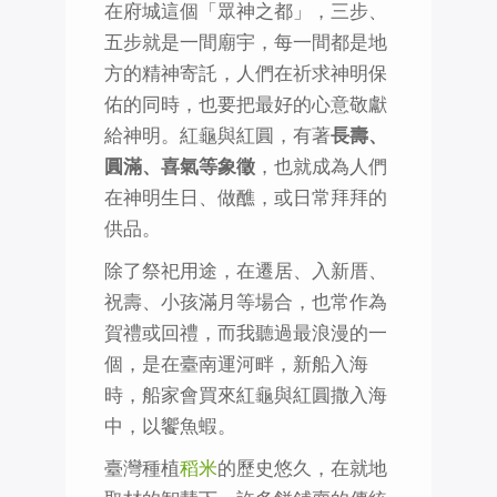
在府城這個「眾神之都」，三步、
五步就是一間廟宇，每一間都是地
方的精神寄託，人們在祈求神明保
佑的同時，也要把最好的心意敬獻
給神明。紅龜與紅圓，有著
長壽、
圓滿、喜氣等象徵
，也就成為人們
在神明生日、做醮，或日常拜拜的
供品。
除了祭祀用途，在遷居、入新厝、
祝壽、小孩滿月等場合，也常作為
賀禮或回禮，而我聽過最浪漫的一
個，是在臺南運河畔，新船入海
時，船家會買來紅龜與紅圓撒入海
中，以饗魚蝦。
臺灣種植
稻米
的歷史悠久，在就地