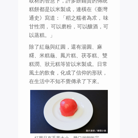
取材的智慧下，許多餅鋪賣的傳統
糕餅都是以米製成，連橫在《臺灣
通史》寫道：「稻之糯者為朮， 味
甘性潤， 可以磨粉，可以釀酒，可
以蒸糕。」
除了紅龜與紅圓，還有湯圓、麻
糬、米糕龜、鳳片糕、茯苓糕、雙
糕潤、狀元糕等皆以米製成。日常
風土的飲食，化成了信仰的形狀，
在生活中不知不覺傳承了下來。
紅圓只有手掌大小，幾口就能吃完。