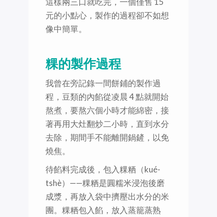
這樣兩三口就吃完，一個僅售 15
元的小點心，製作的過程卻不如想
像中簡單。
粿的製作過程
我曾在旁記錄一間餅鋪的製作過
程，豆類的內餡從凌晨 4 點就開始
熬煮，要熬六個小時才能綿密，接
著再用大灶翻炒二小時，直到水分
去除，期間手不能離開鍋鏟，以免
燒焦。
待餡料完成後，包入粿粞（kué-
tshè）——粿粞是圓糯米浸泡後磨
成漿，再放入袋中擠壓出水分的米
團。粿粞包入餡，放入蒸籠蒸熟