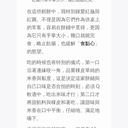
在這些糕餅中，我特別鍾愛紅龜與
紅圓。不僅是因為它們作為供桌上
的常客，容易在餅鋪中覓得，更因
為它只有手掌大小，幾口就能完
食，略止飢腸，也緩解「
食點心
」
的慾望。
吃的時候也有特別的儀式，第一口
沿著邊緣咬一角，品嘗粿皮單純的
米香與黏度，這是決定這家餅鋪與
自己口味是否合拍的時刻，必須 Q
軟適中，吃出米味才行；第二口才
將甜餡料與粿皮和著吃，讓甜味與
米香在口中平衡，仔細地、滿足地
嚥下。