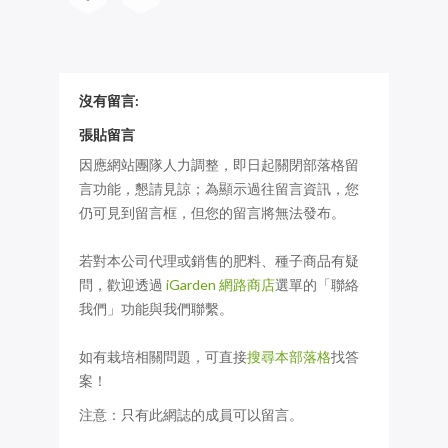
沒有留言:
張貼留言
因應網站團隊人力調整，即日起關閉部落格留
言功能，懇請見諒；為顯示過往留言資訊，您
仍可見到留言框，但您的留言將無法發布。
若對本公司代理或銷售的肥料、種子商品有疑
問，歡迎透過
iGarden 網路商店
選單的「聯絡
我們」功能與我們聯繫。
如有栽培相關問題，可直接
搜尋本部落格
找答
案！
注意：只有此網誌的成員可以留言。