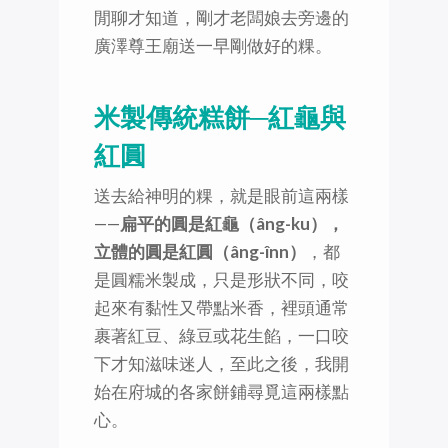
閒聊才知道，剛才老闆娘去旁邊的
廣澤尊王廟送一早剛做好的粿。
米製傳統糕餅─紅龜與
紅圓
送去給神明的粿，就是眼前這兩樣
——
扁平的圓是紅龜（âng-ku），
立體的圓是紅圓（âng-înn）
，都
是圓糯米製成，只是形狀不同，咬
起來有黏性又帶點米香，裡頭通常
裹著紅豆、綠豆或花生餡，一口咬
下才知滋味迷人，至此之後，我開
始在府城的各家餅鋪尋覓這兩樣點
心。