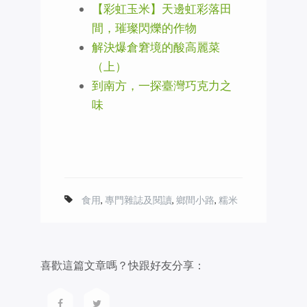
【彩虹玉米】天邊虹彩落田
間，璀璨閃爍的作物
解決爆倉窘境的酸高麗菜
（上）
到南方，一探臺灣巧克力之
味
食用
,
專門雜誌及閱讀
,
鄉間小路
,
糯米
喜歡這篇文章嗎？快跟好友分享：