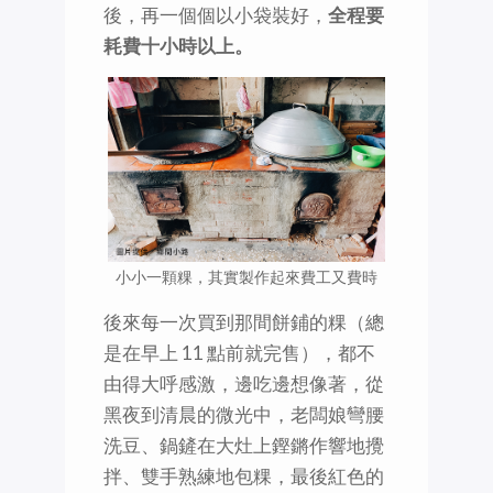
後，再一個個以小袋裝好，
全程要
耗費十小時以上。
小小一顆粿，其實製作起來費工又費時
後來每一次買到那間餅鋪的粿（總
是在早上 11 點前就完售），都不
由得大呼感激，邊吃邊想像著，從
黑夜到清晨的微光中，老闆娘彎腰
洗豆、鍋鏟在大灶上鏗鏘作響地攪
拌、雙手熟練地包粿，最後紅色的