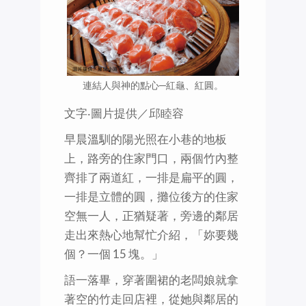
連結人與神的點心─紅龜、紅圓。
文字‧圖片提供／邱睦容
早晨溫馴的陽光照在小巷的地板
上，路旁的住家門口，兩個竹內整
齊排了兩道紅，一排是扁平的圓，
一排是立體的圓，攤位後方的住家
空無一人，正猶疑著，旁邊的鄰居
走出來熱心地幫忙介紹，「妳要幾
個？一個 15 塊。」
語一落畢，穿著圍裙的老闆娘就拿
著空的竹走回店裡，從她與鄰居的