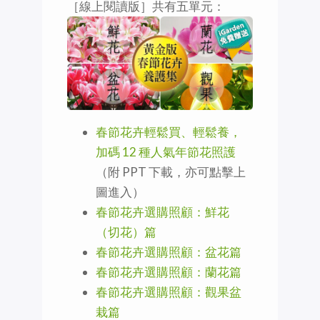
［線上閱讀版］共有五單元：
春節花卉輕鬆買、輕鬆養，
加碼 12 種人氣年節花照護
（附 PPT 下載，亦可點擊上
圖進入）
春節花卉選購照顧：鮮花
（切花）篇
春節花卉選購照顧：盆花篇
春節花卉選購照顧：蘭花篇
春節花卉選購照顧：觀果盆
栽篇