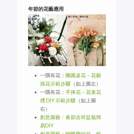
年節的花藝應用
一隅有花：
團圓桌花－花藝
插花示範步驟
（如上圖左）
一隅有花：
手捧花－花束花
禮 DIY 示範步驟
（如上圖
右）
創意園藝：春節吉祥盆栽簡
易DIY
創意園藝：蝴蝶蘭組盆－竹