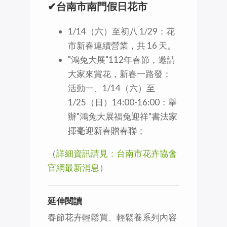
✔台南市南門假日花市
1/14（六）至初八 1/29：花
市新春連續營業，共 16 天。
"鴻兔大展"112年春節，邀請
大家來賞花，新春一路發：
活動一、1/14（六）至
1/25（日）14:00-16:00：舉
辦"鴻兔大展福兔迎祥"書法家
揮毫迎新春贈春聯；
（
詳細資訊請見：台南市花卉協會
官網最新消息
）
延伸閱讀
春節花卉輕鬆買、輕鬆養系列內容