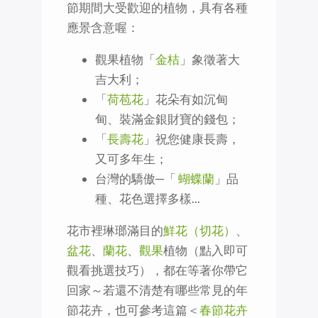
節期間大受歡迎的植物，具有各種
應景含意喔：
觀果植物「
金桔
」象徵著大
吉大利；
「
荷苞花
」花朵有如沉甸
甸、裝滿金銀財寶的錢包；
「
長壽花
」祝您健康長壽，
又可多年生；
台灣的驕傲─「
蝴蝶蘭
」品
種、花色選擇多樣...
花市裡琳瑯滿目的
鮮花（切花）
、
盆花
、
蘭花
、
觀果
植物（點入即可
觀看挑選技巧），都在等著你帶它
回家～若還不清楚有哪些常見的年
節花卉，也可參考這篇＜
春節花卉