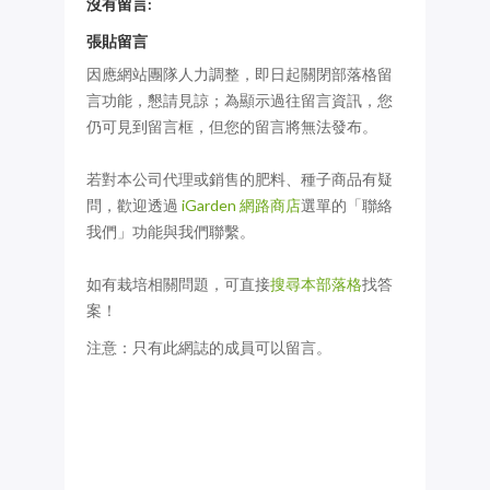
沒有留言:
張貼留言
因應網站團隊人力調整，即日起關閉部落格留
言功能，懇請見諒；為顯示過往留言資訊，您
仍可見到留言框，但您的留言將無法發布。
若對本公司代理或銷售的肥料、種子商品有疑
問，歡迎透過
iGarden 網路商店
選單的「聯絡
我們」功能與我們聯繫。
如有栽培相關問題，可直接
搜尋本部落格
找答
案！
注意：只有此網誌的成員可以留言。