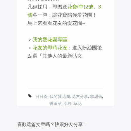
凡經採用，即贈送
花寶(中)2號、3
號
各一包，讓花寶陪你愛花園！
馬上來看看花友的愛花園~
＞
我的愛花園專區
＞
花友的即時花況
：進入粉絲團後
點選「其他人的最新貼文」
日日春
,
我的愛花園
,
花友分享
,
非洲菊
,
香堇菜
,
泰辰
,
草花
喜歡這篇文章嗎？快跟好友分享：