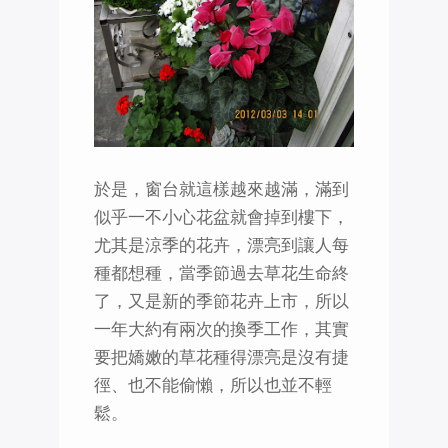
於是，窗台就這樣越來越滿，滿到
似乎一不小心花盆就會掉到樓下，
尤其是涼季的花卉，漂亮到讓人每
種都想種，當季節過去草花生命終
了，又是新的季節花卉上市，所以
一年大約有兩次的換季工作，其實
要把嬌嫩的草花種得漂亮是沒有捷
徑、也不能偷懶，所以也並不輕
鬆。