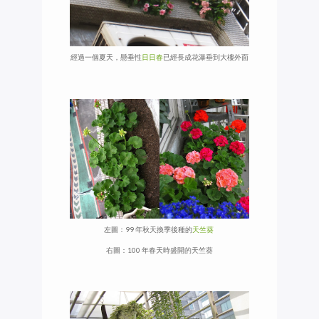
經過一個夏天，懸垂性
日日春
已經長成花瀑垂到大樓外面
左圖：99 年秋天換季後種的
天竺葵
右圖：100 年春天時盛開的天竺葵