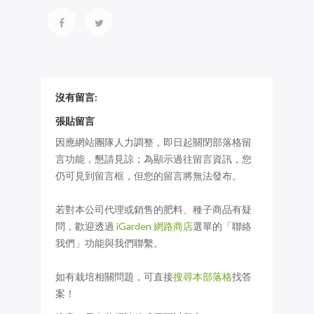
沒有留言:
張貼留言
因應網站團隊人力調整，即日起關閉部落格留
言功能，懇請見諒；為顯示過往留言資訊，您
仍可見到留言框，但您的留言將無法發布。
若對本公司代理或銷售的肥料、種子商品有疑
問，歡迎透過
iGarden 網路商店
選單的「聯絡
我們」功能與我們聯繫。
如有栽培相關問題，可直接
搜尋本部落格
找答
案！