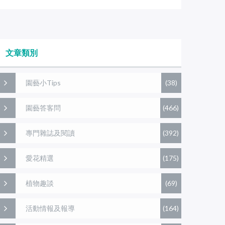
文章類別
園藝小Tips
(38)
園藝答客問
(466)
專門雜誌及閱讀
(392)
愛花精選
(175)
植物趣談
(69)
活動情報及報導
(164)