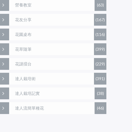
營養教室
(63)
花友分享
(167)
花園桌布
(116)
花草隨筆
(399)
花謎擂台
(229)
達人栽培術
(391)
達人栽培記實
(38)
達人流簡單種花
(46)