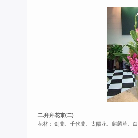
二.拜拜花束(二)
花材： 劍蘭、千代蘭、太陽花、麒麟草、