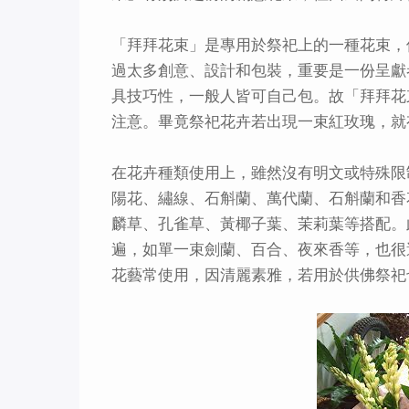
「拜拜花束」是專用於祭祀上的一種花束，
過太多創意、設計和包裝，重要是一份呈獻
具技巧性，一般人皆可自己包。故「拜拜花
注意。畢竟祭祀花卉若出現一束紅玫瑰，就
在花卉種類使用上，雖然沒有明文或特殊限
陽花、繡線、石斛蘭、萬代蘭、石斛蘭和香
麟草、孔雀草、黃椰子葉、茉莉葉等搭配。
遍，如單一束劍蘭、百合、夜來香等，也很適
花藝常使用，因清麗素雅，若用於供佛祭祀