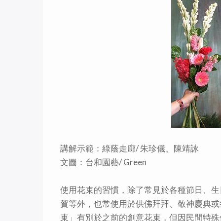
講解示範：綠蔭走廊/ 朱珍儀、陳靖詠
文圖：台和園藝/ Green
使用花束的習慣，除了常見於各種節日、生
賀等外，也常使用於供佛拜拜、敬神慶典或
束」有別於之前的創意花束，但因民間特殊