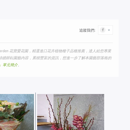
追蹤我們:
arden 花寶愛花園，精選進口花卉植物種子品種推薦，達人給您專業
我們持續耕耘園藝內容，累積豐富的資訊，想進一步了解本園藝部落格的
us」單元簡介
。