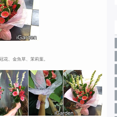
冠花、金魚草、茉莉葉。