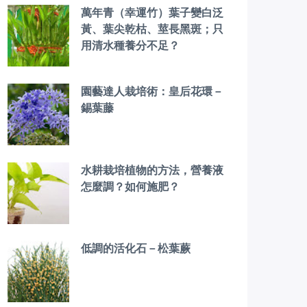
萬年青（幸運竹）葉子變白泛
黃、葉尖乾枯、莖長黑斑；只
用清水種養分不足？
園藝達人栽培術：皇后花環－
錫葉藤
水耕栽培植物的方法，營養液
怎麼調？如何施肥？
低調的活化石－松葉蕨