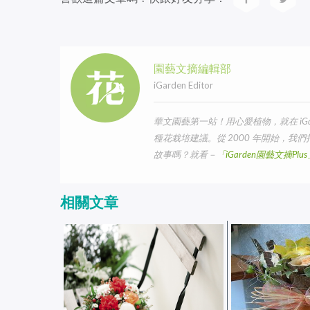
園藝文摘編輯部
iGarden Editor
華文園藝第一站！用心愛植物，就在 iG
種花栽培建議。從 2000 年開始，
故事嗎？就看－
「iGarden園藝文摘Pl
相關文章