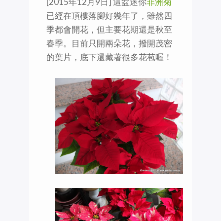
[2015年12月9日] 這盆迷你
非洲菊
已經在頂樓落腳好幾年了，雖然四
季都會開花，但主要花期還是秋至
春季。目前只開兩朵花，撥開茂密
的葉片，底下還藏著很多花苞喔！