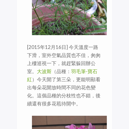
[2015年12月16日] 今天溫度一路
下滑，室外空氣品質也不佳，匆匆
上樓巡視一下，就趕緊躲回辦公
室。
大波斯
（品種：
羽毛筆-寶石
紅
）今天開了第三朵，更能明顯看
出每朵花開放時間不同的花色變
化。這個品種的分枝性也不錯，後
續還有很多花苞待開中。