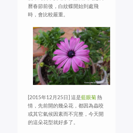
曆春節前後，白紋蝶開始到處飛
時，會比較嚴重。
[2015年12月25日] 這是
藍眼菊
熱
情，先前開的幾朵花，都因為蟲咬
或其它氣候因素而不完整，今天開
的這朵花型就好多了。