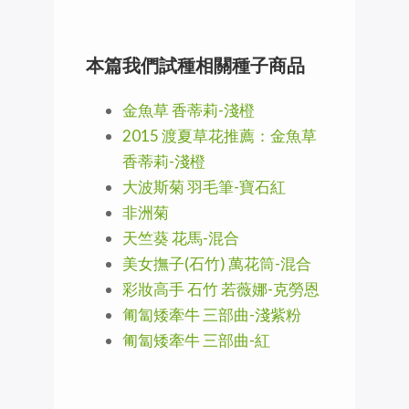
本篇我們試種相關種子商品
金魚草 香蒂莉-淺橙
2015 渡夏草花推薦：金魚草
香蒂莉-淺橙
大波斯菊 羽毛筆-寶石紅
非洲菊
天竺葵 花馬-混合
美女撫子(石竹) 萬花筒-混合
彩妝高手 石竹 若薇娜-克勞恩
匍匐矮牽牛 三部曲-淺紫粉
匍匐矮牽牛 三部曲-紅