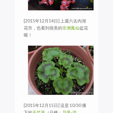
[2015年12月14日] 上週六去內湖
花市，也看到很美的
非洲鳳仙
盆花
喔！
[2015年12月15日] 這是 10/30 播
下的
天竺葵
（品種：
花馬-混