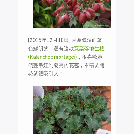
[2015年12月18日] ‪因為低溫而著
色鮮明的，還有這款
寬葉落地生根
(Kalanchoe mortagei)
，很喜歡她
們整串紅到發亮的花苞，不需要開
花就很吸引人！