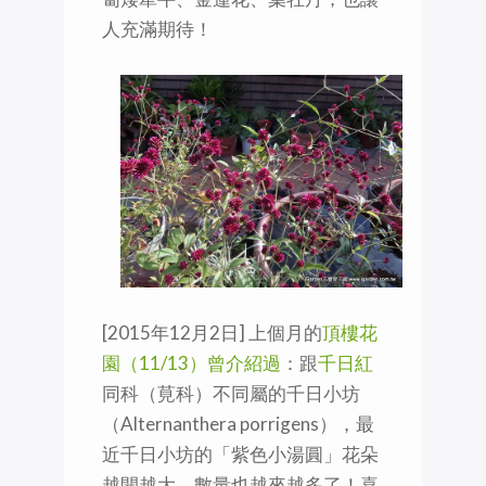
人充滿期待！
[2015年12月2日] 上個月的
頂樓花
園（11/13）曾介紹過
：跟
千日紅
同科（莧科）不同屬的千日小坊
（Alternanthera porrigens），最
近千日小坊的「紫色小湯圓」花朵
越開越大，數量也越來越多了！喜