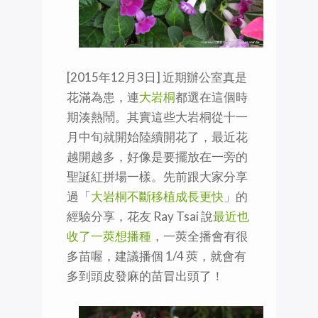
[2015年12月3日] 近期辦公室真是
花滿為患，連
大岩桐
都選在這個時
期湊熱鬧。其實這些大岩桐從十一
月中旬就開始陸續開花了，最近花
越開越多，好像是要擺放在一旁的
聖誕紅拼場一樣。先前跟大家分享
過「
大岩桐不斷移植成長更快
」的
經驗分享，花友 Ray Tsai 說
最近也
收了一莢想播種
，一莢全播會有很
多苗喔，建議播個 1/4 莢，就會有
多到頭皮發麻的苗冒出頭了！