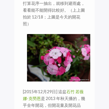
打算花序一抽出，就移到避雨處，
看看能不能開得比較好。（上上圖
拍於 12/18；上圖是今天的開花
照）
[2015年12月29日] 這盆
石竹 若薇
娜-克勞恩
是 2013 年秋天播的，幾
乎全年開花，但開花量及開花品