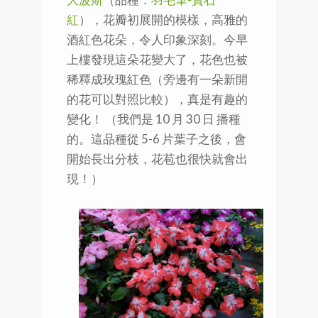
紅
），花瓣初展開的模樣，高雅的
酒紅色花朵，令人印象深刻。今早
上樓發現這朵花變大了，花色也被
稀釋成玫瑰紅色（旁邊有一朵新開
的花可以對照比較），真是有趣的
變化！ （我們是 10 月 30 日 播種
的。這品種從 5-6 片葉子之後，會
開始長出分枝，花苞也很快就會出
現！）