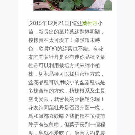
[2015年12月21日] 這盆
葉牡丹
小
苗，新長出的葉片葉緣翻捲明顯，
模樣實在太可愛了！雖然還未轉
色，欣賞QQ的綠葉也不錯。有花
友詢問葉牡丹是否有迷你品種？葉
牡丹可以利用栽培方式來縮小植
株，切花品種可以採用密植方式，
盆花品種可以用較小的盆器種或是
多株合植的方式，植株根系及生長
空間受限，就會長的比較迷你喔！
花友詢問葉牡丹是否跟芥藍一樣，
鳥和蟲都喜歡啃？我們種在頂樓前
陣子有被鳥啃，但葉子長到一個程
度，鳥就不愛吃了。蟲害大約是農