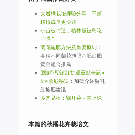
大岩桐栽培經驗分享，不斷
移植成長更快速
小苗被啃過，植株是被鳥吃
了嗎？
蘭花施肥方法及重要原則
：
各種不同蘭花施肥基肥追肥
黃金組合推薦
(圖解) 聖誕紅挑選重點筆記 x
5大照顧秘訣
：加碼介紹聖誕
紅施肥建議
多肉品種：驢耳朵－掌上珠
本篇的秋播花卉栽培文