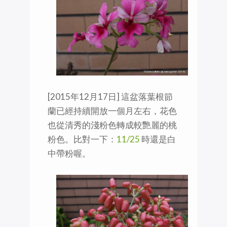
[2015年12月17日] ‪這盆落葉根節
蘭已經持續開放一個月左右，花色
也從清秀的淺粉色轉成較艷麗的桃
粉色。比對一下：
11/25
時還是白
中帶粉喔。