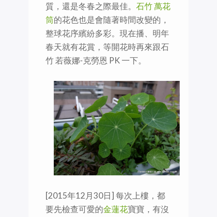
質，還是冬春之際最佳。
石竹 萬花
筒
的花色也是會隨著時間改變的，
整球花序繽紛多彩。現在播、明年
春天就有花賞，等開花時再來跟石
竹 若薇娜-克勞恩 PK 一下。
[2015年12月30日] 每次上樓，都
要先檢查可愛的
金蓮花
寶寶，有沒