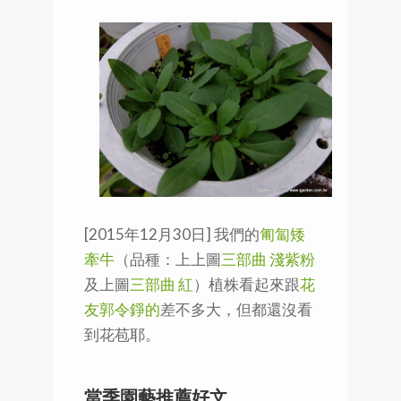
[2015年12月30日] 我們的
匍匐矮
牽牛
（品種：上上圖
三部曲 淺紫粉
及上圖
三部曲 紅
）植株看起來跟
花
友郭令錚的
差不多大，但都還沒看
到花苞耶。
當季園藝推薦好文