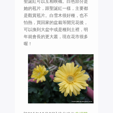
聖誕紅可以互相映襯。白色部分是
她的苞片，跟聖誕紅一樣，主要都
是觀賞苞片。白雪木很好種，也不
怕熱，買回家的盆栽等開完花後，
可以換到大盆中或是種到土裡，明
年就會長的更大叢，現在花市很多
喔！