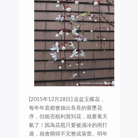
[2015年12月28日] ‪這盆玉蝶花，
每年年底都會抽出長長的垂墜花
序，但能否順利賞到花，就要看天
氣了！因為花苞只要被濕冷的雨打
過，就會開得不完整或落蕾。明年