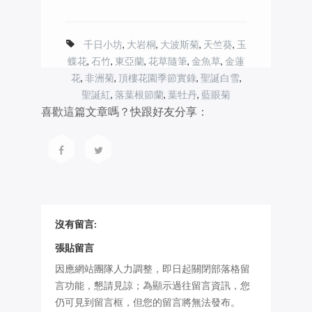
千日小坊
,
大岩桐
,
大波斯菊
,
天竺葵
,
玉
蝶花
,
石竹
,
東亞蘭
,
花草隨筆
,
金魚草
,
金蓮
花
,
非洲菊
,
頂樓花園季節實錄
,
聖誕白雪
,
聖誕紅
,
落葉根節蘭
,
葉牡丹
,
藍眼菊
喜歡這篇文章嗎？快跟好友分享：
沒有留言:
張貼留言
因應網站團隊人力調整，即日起關閉部落格留
言功能，懇請見諒；為顯示過往留言資訊，您
仍可見到留言框，但您的留言將無法發布。