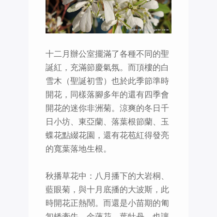
十二月辦公室擺滿了各種不同的聖
誕紅，充滿節慶氣氛。而頂樓的白
雪木（聖誕初雪）也於此季節準時
開花，同樣落腳多年的還有四季會
開花的迷你非洲菊。涼爽的冬日千
日小坊、東亞蘭、落葉根節蘭、玉
蝶花點綴花園，還有花苞紅得發亮
的寬葉落地生根。
秋播草花中：八月播下的大岩桐、
藍眼菊，與十月底播的大波斯，此
時開花正熱鬧。而還是小苗期的匍
匐矮牽牛、金蓮花、葉牡丹，也讓