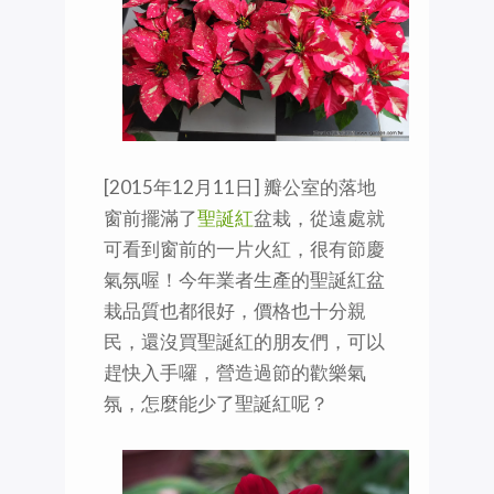
[2015年12月11日] 瓣公室的落地
窗前擺滿了
聖誕紅
盆栽，從遠處就
可看到窗前的一片火紅，很有節慶
氣氛喔！今年業者生產的聖誕紅盆
栽品質也都很好，價格也十分親
民，還沒買聖誕紅的朋友們，可以
趕快入手囉，營造過節的歡樂氣
氛，怎麼能少了聖誕紅呢？