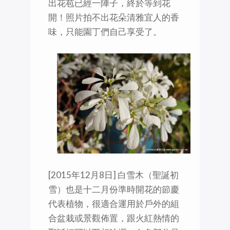
出花苞已經一陣子，終於等到花
開！照片拍不出花朵清雅宜人的香
味，只能園丁們自己享受了。
[2015年12月8日] 白雪木（聖誕初
雪）也是十二月份準時開花的節慶
代表植物，很適合運用於戶外的組
合盆栽或景觀佈置，跟火紅熱情的