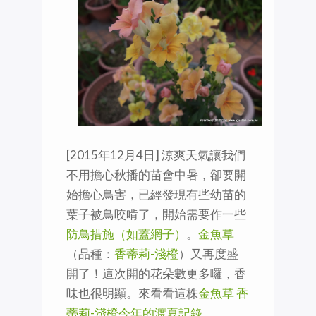
[2015年12月4日] 涼爽天氣讓我們
不用擔心秋播的苗會中暑，卻要開
始擔心鳥害，已經發現有些幼苗的
葉子被鳥咬啃了，開始需要作一些
防鳥措施（如蓋網子）
。
金魚草
（品種：
香蒂莉-淺橙
）又再度盛
開了！這次開的花朵數更多囉，香
味也很明顯。來看看這株
金魚草 香
蒂莉-淺橙今年的渡夏記錄
。