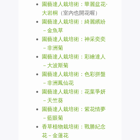
園藝達人栽培術：華麗盆花-
大岩桐
（室內也開花喔）
園藝達人栽培術：綺麗繽紛
－金魚草
園藝達人栽培術：神采奕奕
－非洲菊
園藝達人栽培術：彩繪達人
－大波斯菊
園藝達人栽培術：色彩拼盤
－非洲鳳仙花
園藝達人栽培術：花葉爭妍
－天竺葵
園藝達人栽培術：紫花情夢
－藍眼菊
香草植物栽培術：戰勝紀念
花－金蓮花