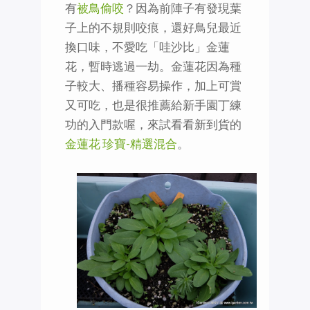
有
被鳥偷咬
？因為前陣子有發現葉
子上的不規則咬痕，還好鳥兒最近
換口味，不愛吃「哇沙比」金蓮
花，暫時逃過一劫。金蓮花因為種
子較大、播種容易操作，加上可賞
又可吃，也是很推薦給新手園丁練
功的入門款喔，來試看看新到貨的
金蓮花 珍寶-精選混合
。